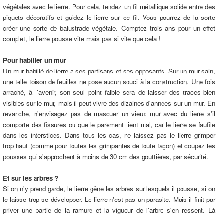
végétales avec le lierre. Pour cela, tendez un fil métallique solide entre des
piquets décoratifs et guidez le lierre sur ce fil. Vous pourrez de la sorte
créer une sorte de balustrade végétale. Comptez trois ans pour un effet
complet, le lierre pousse vite mais pas si vite que cela !
Pour habiller un mur
Un mur habillé de lierre a ses partisans et ses opposants. Sur un mur sain,
une telle toison de feuilles ne pose aucun souci à la construction. Une fois
arraché, à l'avenir, son seul point faible sera de laisser des traces bien
visibles sur le mur, mais il peut vivre des dizaines d'années sur un mur. En
revanche, n'envisagez pas de masquer un vieux mur avec du lierre s'il
comporte des fissures ou que le parement tient mal, car le lierre se faufile
dans les interstices. Dans tous les cas, ne laissez pas le lierre grimper
trop haut (comme pour toutes les grimpantes de toute façon) et coupez les
pousses qui s'approchent à moins de 30 cm des gouttières, par sécurité.
Et sur les arbres ?
Si on n'y prend garde, le lierre gêne les arbres sur lesquels il pousse, si on
le laisse trop se développer. Le lierre n'est pas un parasite. Mais il finit par
priver une partie de la ramure et la vigueur de l'arbre s'en ressent. Là