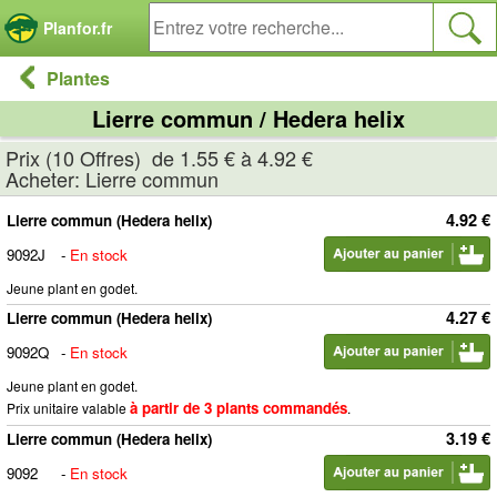
Panneau de gestion des cookies
Planfor.fr
Plantes
Lierre commun / Hedera helix
Prix (10 Offres) de 1.55 € à 4.92 €
Acheter: Lierre commun
4.92 €
Lierre commun (Hedera helix)
9092J
-
En stock
Jeune plant en godet.
4.27 €
Lierre commun (Hedera helix)
9092Q
-
En stock
Jeune plant en godet.
à partir de 3 plants commandés
Prix unitaire valable
.
3.19 €
Lierre commun (Hedera helix)
9092
-
En stock