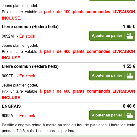
Jeune plant en godet.
à partir de 100 plants commandés LIVRAISON
Prix unitaire valable
INCLUSE
.
1.65 €
Lierre commun (Hedera helix)
9092M
-
En stock
Jeune plant en godet.
à partir de 400 plants commandés LIVRAISON
Prix unitaire valable
INCLUSE
.
1.55 €
Lierre commun (Hedera helix)
9092T
-
En stock
Jeune plant en godet.
à partir de 600 plants commandés LIVRAISON
Prix unitaire valable
INCLUSE
.
0.40 €
ENGRAIS
9092A
-
En stock
Pastille d'engrais retard à mettre au fond du trou de plantation. Libération lente
pendant 7 à 8 mois. 1 seule pastille par trou.