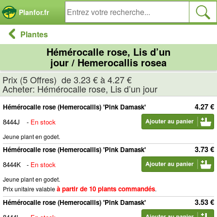
Panneau de gestion des cookies
Planfor.fr
Plantes
Hémérocalle rose, Lis d’un
jour / Hemerocallis rosea
Prix (5 Offres) de 3.23 € à 4.27 €
Acheter: Hémérocalle rose, Lis d’un jour
4.27 €
Hémérocalle rose (Hemerocallis) 'Pink Damask'
8444J
-
En stock
Jeune plant en godet.
3.73 €
Hémérocalle rose (Hemerocallis) 'Pink Damask'
8444K
-
En stock
Jeune plant en godet.
à partir de 10 plants commandés
Prix unitaire valable
.
3.53 €
Hémérocalle rose (Hemerocallis) 'Pink Damask'