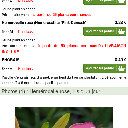
8444L
-
En stock
Jeune plant en godet.
à partir de 25 plants commandés
Prix unitaire valable
.
3.23 €
Hémérocalle rose (Hemerocallis) 'Pink Damask'
8444M
-
En stock
Jeune plant en godet.
à partir de 50 plants commandés LIVRAISON
Prix unitaire valable
INCLUSE
.
0.40 €
ENGRAIS
8444A
-
En stock
Pastille d'engrais retard à mettre au fond du trou de plantation. Libération lente
pendant 7 à 8 mois. 1 seule pastille par trou.
Photos (1) : Hémérocalle rose, Lis d’un jour