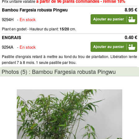
à partir de 96 plants commandés - remise 18%
Prix unitaire valable
8.95 €
Bambou Fargesia robusta Pingwu
9294H
-
En stock
Plant en godet - Hauteur du plant:
15/20
cm.
0.40 €
ENGRAIS
9294A
-
En stock
Pastille d'engrais retard à mettre au fond du trou de plantation. Libération lente
pendant 7 à 8 mois. 1 seule pastille par trou.
Photos (5) : Bambou Fargesia robusta Pingwu