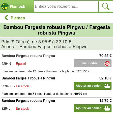
Panneau de gestion des cookies
Planfor.fr
Plantes
Bambou Fargesia robusta Pingwu / Fargesia
robusta Pingwu
Prix (9 Offres) de 8.95 € à 32.10 €
Acheter: Bambou Fargesia robusta Pingwu
70.95 €
Bambou Fargesia robusta Pingwu
9294N
-
Epuisé
Plant en conteneur de 12 litres - Hauteur de la plante :
125/150
cm.
32.10 €
Bambou Fargesia robusta Pingwu
9294Q
-
En stock
Plant en conteneur de 5 litres - Hauteur de la plante :
60/80
cm
12.75 €
Bambou Fargesia robusta Pingwu
9294L
-
En stock