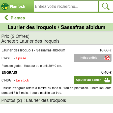
Panneau de gestion des cookies
Planfor.fr
Plantes
Laurier des Iroquois / Sassafras albidum
Prix (2 Offres)
Acheter: Laurier des Iroquois
18.88 €
Laurier des Iroquois - Sassafras albidum
0148J
-
Epuisé
Plant en godet - Hauteur du plant: 30/40 cm.
0.40 €
ENGRAIS
0148A
-
En stock
Pastille d'engrais retard à mettre au fond du trou de plantation. Libération lente
pendant 7 à 8 mois. 1 seule pastille par trou.
Photos (2) : Laurier des Iroquois