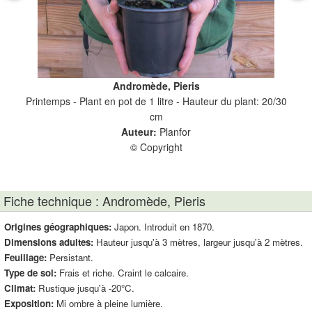
Andromède, Pieris
or.fr
Printemps - Plant en pot de 1 litre - Hauteur du plant: 20/30
Andr
cm
Auteur:
Planfor
© Copyright
Fiche technique : Andromède, Pieris
Origines géographiques:
Japon. Introduit en 1870.
Dimensions adultes:
Hauteur jusqu'à 3 mètres, largeur jusqu'à 2 mètres.
Feuillage:
Persistant.
Type de sol:
Frais et riche. Craint le calcaire.
Climat:
Rustique jusqu'à -20°C.
Exposition:
Mi ombre à pleine lumière.