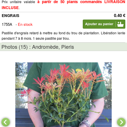
à partir de 50 plants commandés LIVRAISON
Prix unitaire valable
INCLUSE
.
0.40 €
ENGRAIS
1755A
-
En stock
Pastille d'engrais retard à mettre au fond du trou de plantation. Libération lente
pendant 7 à 8 mois. 1 seule pastille par trou.
Photos (15) : Andromède, Pieris