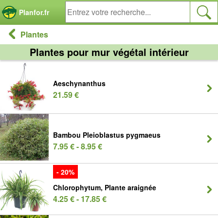
Panneau de gestion des cookies
Planfor.fr
Plantes
Plantes pour mur végétal intérieur
Aeschynanthus
21.59 €
Bambou Pleioblastus pygmaeus
7.95 € - 8.95 €
- 20%
Chlorophytum, Plante araignée
4.25 € - 17.85 €