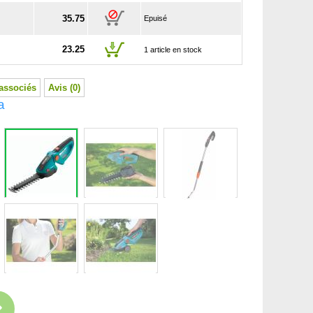
35.75
Epuisé
23.25
1 article en stock
associés
Avis (0)
a