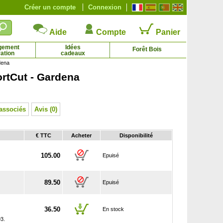
Créer un compte
Connexion
Aide
Compte
Panier
gement
Idées
Forêt Bois
ation
cadeaux
dena
ortCut - Gardena
Lilas commun blanc
Lilas commun bleu
3.73 € - 22.19 €
3.73 € - 29.75 €
associés
Avis (0)
€ TTC
Acheter
Disponibilité
105.00
Epuisé
89.50
Epuisé
36.50
En stock
93.