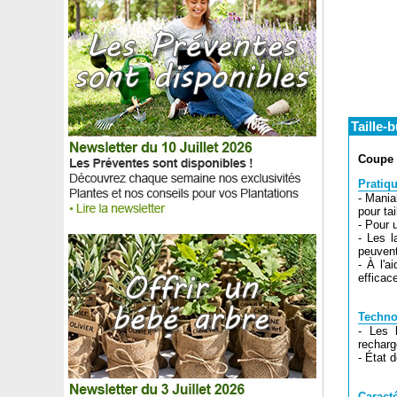
Taille-
Coupe 
Pratiqu
- Mania
pour tai
- Pour u
- Les l
peuvent
- À l'a
efficac
Techno
- Les b
recharg
- État 