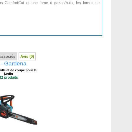
sons ComfortCut et une lame à gazon/buis, les lames se
associés
Avis (0)
t - Gardena
aille et de coupe pour le
jardin
32 produits