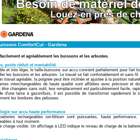
buissons ComfortCut - Gardena
facilement et agréablement les buissons et les arbustes.
e, poids réduit et maniabilité
ble et très léger, le taille-buissons sur accu convient parfaitement pour l'art 
ller les buissons et les arbustes. Le travail se fait confortablement et sans fil.
n travail agréable, la poignée peut être inclinée et ajustée à la position nature
ames interchangeables de haute qualité sont affûtées avec précision et d
 être changées sans outil, leur remplacement est particulièrement facile, rapid
ide d'une lame à gazon/buis, il est possible de transformer rapidement le t
ement les bordures des pelouses.
logie sur accu haute performance
atteries rechargeables ion-lithium sont puissantes, haute performance, 
eables à tout moment.
de charge visible: Un affichage à LED indique le niveau de charge de la batterie