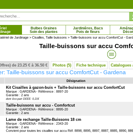
riel
Bulbes Graines
Jardinières, Bacs
Aména
dinage
Soin des plantes
Pots de fleurs
Décor
atériel de Jardinage
>
Cisailles, Taille buissons
> Taille-buissons sur accu ComfortCut - Gar
Taille-buissons sur accu Comf
mun 'Green ripple'
Lierre de Colchide 'Dentata Var.'
5 € - 4.92 €
1.85 € - 19.95 €
Offres) de 23.25 € à 36.50 €
Photos (5)
Fiche technique
Catalogues 
r: Taille-buissons sur accu ComfortCut - Gardena
Désignation
Kit Cisailles à gazon-buis + Taille-buissons sur accu ComfortCut
Marque : GARDENA - Référence : 8897-20
Garantie : 2 ans
dont éco-part DEEE: 0,21€
Taille-buissons sur accu - Comfortcut
Marque : GARDENA - Référence : 8895-20
Garantie : 2 ans
Lame de rechange Taille-Buissons 18 cm
Marque : GARDENA - Référence : 2343-20
Garantie : 2 ans
Convient pour toutes les cisailles sur accu Réf. 8898, 8895, 8897, 8887, 8885, 8890, 88