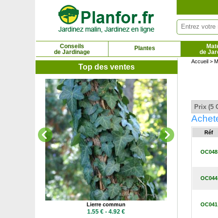
Panneau de gestion des cookies
Conseils
Maté
Plantes
de Jardinage
de Jar
Accueil
>
M
Top des ventes
Lierre com
1.5
Prix (5 
Achete
Réf
OC048
OC044
ur
Lierre commun
OC041
 €
1.55 € - 4.92 €