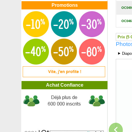
Promotions
OC049
OC046
Prix (5 
Photos
⯈ Diapo
Achat Confiance