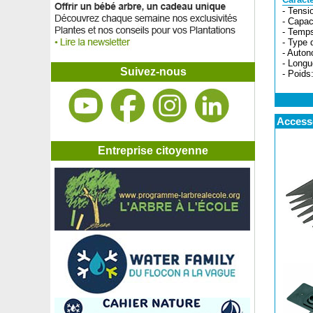
Caracté
- Tensi
- Capac
- Temps
- Type d
- Auton
- Longu
Suivez-nous
- Poids
Accesso
Entreprise citoyenne