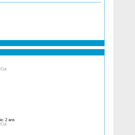
tCut.
e: 2 ans
tCut.