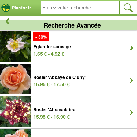
Panneau de gestion des cookies
Planfor.fr
Recherche Avancée
- 30%
Eglantier sauvage
1.65 € - 4.92 €
Rosier 'Abbaye de Cluny'
16.95 € - 17.50 €
Rosier 'Abracadabra'
15.95 € - 16.90 €