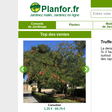
Panneau de gestion des cookies
Conseils
Maté
Plantes
de Jardinage
de Jar
Top des ventes
Truff
Ca
La dens
86.02
Si il f
surtout
des ray
s Bleue
Caroubier
 €
1.35 € - 69.79 €