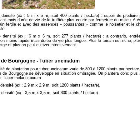
 densité (ex : 5 m x 5 m, soit 400 plants / hectare) : espoir de produire 
ent mais durée de vie de la truffière plus courte par fermeture du milieu. A év
rain fertile et avec des essences « poussantes » comme le noisetier et le c
lé.
 densité (ex : 6 m x 6 m, soit 277 plants / hectare) : a contrario, entré
ion moins rapide mais durée de vie plus longue. Plus le terrain est riche, plu
arge et plus on peut cultiver intensivement.
e de Bourgogne - Tuber uncinatum
ité de plantation pour tuber uncinatum varie de 800 à 1200 plants par hectare
fe de Bourgogne se développe en situation ombragée. On plantera donc plus 
r Tuber melanosporum.
 densité (ex : 2,9 m x 2,9 m, soit 1200 plants / hectare).
 densité (ex : 3,5 m x 3,5 m, soit 800 plants / hectare).