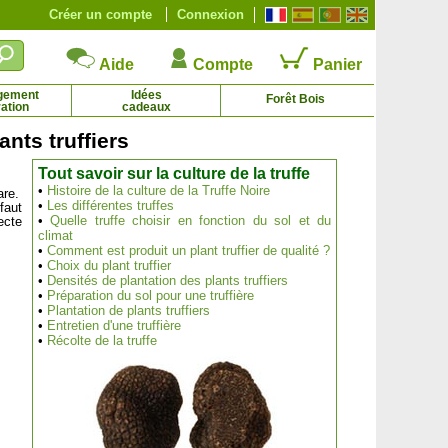
Créer un compte
Connexion
Aide
Compte
Panier
gement
Idées
Forêt Bois
ation
cadeaux
ants truffiers
Tout savoir sur la culture de la truffe
Cèdre de l'Atlas
Cèdre du Japon
•
Histoire de la culture de la Truffe Noire
are.
0.92 € - 175.12 €
1.76 € - 5.95 €
•
Les différentes truffes
faut
•
Quelle truffe choisir en fonction du sol et du
ecte
climat
•
Comment est produit un plant truffier de qualité ?
•
Choix du plant truffier
•
Densités de plantation des plants truffiers
•
Préparation du sol pour une truffière
•
Plantation de plants truffiers
•
Entretien d'une truffière
•
Récolte de la truffe