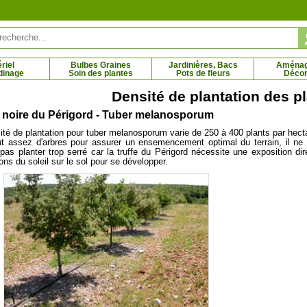
riel
Bulbes Graines
Jardinières, Bacs
Aména
dinage
Soin des plantes
Pots de fleurs
Décor
Densité de plantation des pl
e noire du Périgord - Tuber melanosporum
talpa boule
Cédratier Main de Bouddha
ité de plantation pour tuber melanosporum varie de 250 à 400 plants par hect
 € - 107.66 €
21.59 € - 96.84 €
aut assez d'arbres pour assurer un ensemencement optimal du terrain, il ne 
 pas planter trop serré car la truffe du Périgord nécessite une exposition dir
ons du soleil sur le sol pour se développer.