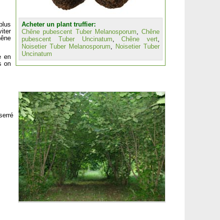
Acheter un plant truffier:
plus
iter
Chêne pubescent Tuber Melanosporum
,
Chêne
hêne
pubescent Tuber Uncinatum
,
Chêne vert
,
Noisetier Tuber Melanosporum
,
Noisetier Tuber
Uncinatum
e en
s on
.
serré