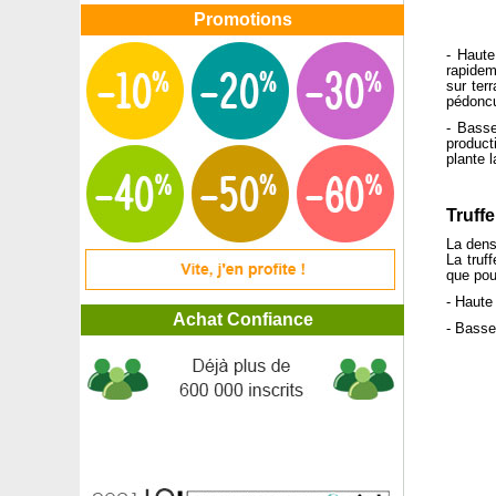
Promotions
- Haute
rapidem
sur ter
pédoncu
- Basse
product
plante l
Truff
La dens
La truf
que pou
- Haute
Achat Confiance
- Basse