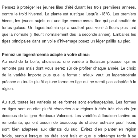
Pensez à protéger les jeunes lilas d'été durant les trois premières années,
contre le froid hivernal. La plante est rustique jusqu'à -18°C. Les premiers
hivers, les jeunes sujets ont une tige encore assez fine qui peut souffrir de
fortes gelées. Un lagerstroémia qui a souffert peut venir à fleurs plus tard
que la normale (il fleurit normalement dès la seconde année). Emballez les
tiges principales dans un voile d'hivernage posez un léger paillis au pied.
Prenez un lagerstroémia adapté à votre climat
Au nord de la Loire, choisissez une variété à floraison précoce, qui ne
remonte pas mais dont vous serez sûr de profiter chaque année. Le choix
de la variété importe plus que la forme : mieux vaut un lagerstroémia
précoce en touffe plutôt qu'une forme en tige qui ne serait pas adaptée à la
région.
Au sud, toutes les variétés et les formes sont envisageables. Les formes
en tiges sont en effet plutôt réservées aux régions à étés très chauds (en
dessous de la ligne Bordeaux-Valence). Les variétés à floraison tardive ou
remontante, qui ont besoin de beaucoup de chaleur estivale pour fleurir,
sont bien adaptées aux climats du sud. Évitez d'en planter en région
froide, surtout lorsque les étés sont frais et que le printemps tarde à se