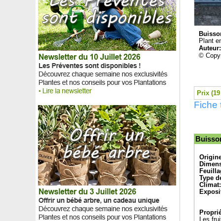
Camomille marocaine, Pyrèthre d'Afrique
Campanule des carpates Blanche
Campanule des carpates Bleue
Buisso
Campanule des murets Blanche
Plant en
Campanule des murs Bleue
Auteur
Campanule pyramidale Blanche
© Copyr
Campanule pyramidale Bleue
Camphrier
Canna comestible
Prix (19
Canne à pêche des anges
Fiche
Caoutchouc
Câprier commun
Caraganier de Sibérie, Caragana arborescens
Caroubier
Buisso
Caryer lacinié, Caryer écailleux
Caseille 'Josta'
Origin
Cassia corymbosa
Dimens
Feuilla
Cassia floribonde
Type de
Cassissier
Climat:
Exposi
Cassissier blanc autofertile
Cassissier nain autofertile
Castanopsis Cuspidata
Proprié
Les fru