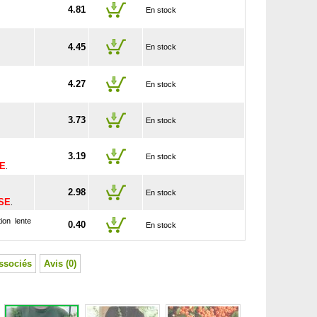
4.81
En stock
4.45
En stock
4.27
En stock
3.73
En stock
3.19
En stock
SE
.
2.98
En stock
USE
.
ion lente
0.40
En stock
ssociés
Avis (0)