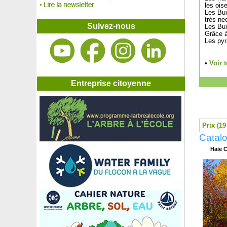
Catalpa boule
les ois
Catalpa commun
Les Bui
très nec
Ceanothe de Burkwood
Suivez-nous
Les Bui
Ceanothe rampant
Grâce à
Les pyr
Céanothe rose
Cédratier Main de Bouddha
Cèdre bleu pleureur de l'Atlas
•
Voir 
Cèdre de l'Atlas
Cèdre de l'Himalaya
Entreprise citoyenne
Cèdre du Japon
Cèdre du Liban
Cerfeuil
Cerisier à fleurs nain 'Kojo No Mai'
Prix (19
Cerisier à grappes
Catal
Cerisier Bigarreau Burlat
Haie 
Cerisier Bigarreau Géant d'Hedelfingen
Cerisier Bigarreau Napoléon
Cerisier Bigarreau Summit
Cerisier Bigarreau Tardif de Vignola
Cerisier Coeur de pigeon
Cerisier de Mandchourie 'Amber Beauty'
Cerisier de Sainte-Lucie
Cerisier de Sargent