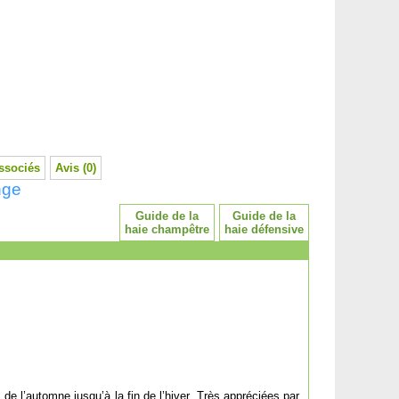
ssociés
Avis (0)
nge
Guide de la
Guide de la
haie champêtre
haie défensive
 de l’automne jusqu’à la fin de l’hiver. Très appréciées par