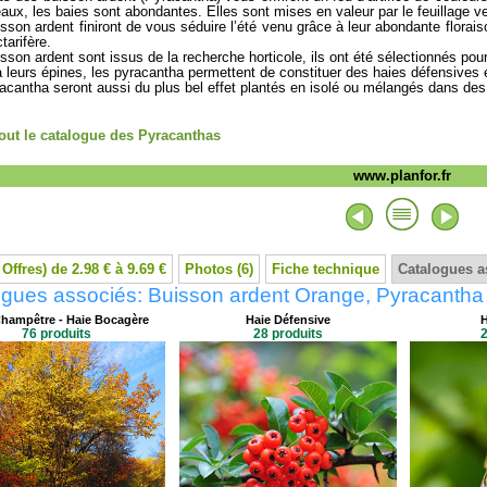
eaux, les baies sont abondantes. Elles sont mises en valeur par le feuillage ve
sson ardent finiront de vous séduire l’été venu grâce à leur abondante florai
tarifère.
sson ardent sont issus de la recherche horticole, ils ont été sélectionnés pour 
 leurs épines, les pyracantha permettent de constituer des haies défensives ef
acantha seront aussi du plus bel effet plantés en isolé ou mélangés dans des
tout le catalogue des Pyracanthas
www.planfor.fr
 Offres) de 2.98 € à 9.69 €
Photos (6)
Fiche technique
Catalogues a
ogues associés: Buisson ardent Orange, Pyracanth
Champêtre - Haie Bocagère
Haie Défensive
H
76 produits
28 produits
2