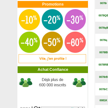
Bignone rouge
0078r
Promotions
Bignone Stromboli
Bois bouton, Céphalanthe
0078Q
Bougainvillier 2 couleurs
Bougainvillier blanc
Bougainvillier mauve
0078q
Bougainvillier orange
Bougainvillier rose
0078q
Bougainvillier rouge
Bouleau à papier
Bouleau blanc
0078IB
Bouleau de Chichibu
Bouleau de l'Himalaya
0078R
Bouleau nain
Achat Confiance
Bouleau noir
Bouleau pleureur 'Youngii'
0078rB
Bourdaine
Bourdaine érigée à fines feuilles
0078rC
Bourrache
Bruyère de Cornouailles rose
Bruyère de Corse, Grande bruyère
0081K
Bruyère d'été Blanche