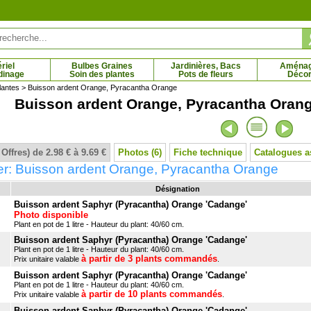
riel
Bulbes Graines
Jardinières, Bacs
Aména
dinage
Soin des plantes
Pots de fleurs
Décor
lantes
> Buisson ardent Orange, Pyracantha Orange
Buisson ardent Orange, Pyracantha Ora
fleurs rouges, Edgeworthie
Calocèdre, Cèdre à encens, Cèdre blanc
Cam
6 € - 15.69 €
2.51 € - 6.98 €
 Offres) de 2.98 € à 9.69 €
Photos (6)
Fiche technique
Catalogues a
er: Buisson ardent Orange, Pyracantha Orange
Désignation
Buisson ardent Saphyr (Pyracantha) Orange 'Cadange'
Photo disponible
Plant en pot de 1 litre - Hauteur du plant: 40/60 cm.
Buisson ardent Saphyr (Pyracantha) Orange 'Cadange'
Plant en pot de 1 litre - Hauteur du plant: 40/60 cm.
à partir de 3 plants commandés
Prix unitaire valable
.
Buisson ardent Saphyr (Pyracantha) Orange 'Cadange'
Plant en pot de 1 litre - Hauteur du plant: 40/60 cm.
à partir de 10 plants commandés
Prix unitaire valable
.
Buisson ardent Saphyr (Pyracantha) Orange 'Cadange'