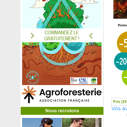
Cerisier du Japon à port colonnaire 'Amanogawa'
Cerisier du Japon 'Kanzan'
Cerisier du Japon pleureur 'Kiku-shidare-zakura'
Cerisier du Nankin, Ragouminier Baies blanches
Promo
Cerisier du Nankin, Ragouminier Baies rouges
Cerisier Griotte de Montmorency
Cerisier Guin
Cerisier nain autofertile 'Cherry Baby'
Cerisier nain autofertile Griotte
Cestreau, Jasmin rouge
Charme commun, Charmille
Charme Commun Truffier - Tuber Melanosporum
Charme Commun Truffier - Tuber Uncinatum
Charme fastigié
Charme houblon
Châtaignier
Chêne à écorce de cerisier
Chêne à feuilles de bambou
Prix (19
Chêne à feuilles de filaire
Vos av
Nous recrutons
Chêne à feuilles de laurier
>
Chêne à feuilles de Saule
Chêne à gros glands