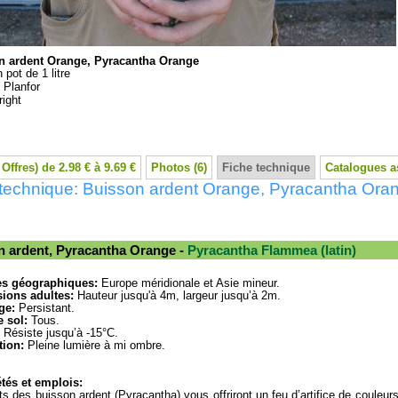
n ardent Orange, Pyracantha Orange
 pot de 1 litre
:
Planfor
ight
 Offres) de 2.98 € à 9.69 €
Photos (6)
Fiche technique
Catalogues a
 technique: Buisson ardent Orange, Pyracantha Ora
n ardent, Pyracantha Orange -
Pyracantha Flammea (latin)
es géographiques:
Europe méridionale et Asie mineur.
ions adultes:
Hauteur jusqu'à 4m, largeur jusqu’à 2m.
ge:
Persistant.
 sol:
Tous.
Résiste jusqu’à -15°C.
tion:
Pleine lumière à mi ombre.
tés et emplois:
its des buisson ardent (Pyracantha) vous offriront un feu d’artifice de couleurs