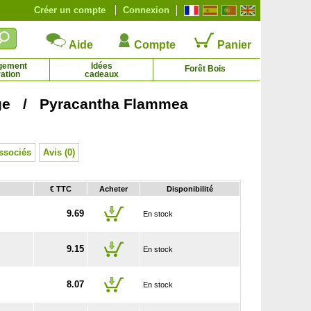
Créer un compte
Connexion
Aide
Compte
Panier
gement
Idées
Forêt Bois
ation
cadeaux
nge / Pyracantha Flammea
élia du Japon 'Margaret Davis'
Camélia du Japon 'Nuccio's Jewel'
6.44 € - 38.41 €
6.44 € - 38.41 €
ssociés
Avis (0)
€ TTC
Acheter
Disponibilité
9.69
En stock
9.15
En stock
8.07
En stock