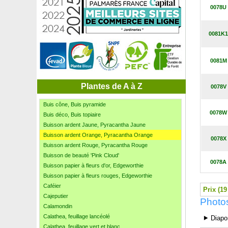
Bruyère d'été Jaune
0078U
Bruyère d'été Rose
Bruyère d'été Rouge
Bruyère d'été Violette
0081K1
Bruyère d'hiver blanche
Bruyère d'hiver rose
0081M
Bruyère d'hiver rouge
Bruyère naine Limoncello
Buis boule
Plantes de A à Z
0078V
Buis commun
Buis cône, Buis pyramide
0078W
Buis déco, Buis topiaire
Buisson ardent Jaune, Pyracantha Jaune
Buisson ardent Orange, Pyracantha Orange
0078X
Buisson ardent Rouge, Pyracantha Rouge
Buisson de beauté 'Pink Cloud'
0078A
Buisson papier à fleurs d'or, Edgeworthie
Buisson papier à fleurs rouges, Edgeworthie
Caféier
Prix (19
Cajeputier
Photo
Calamondin
Calathea, feuillage lancéolé
⯈ Diapo
Calathea, feuillage vert et blanc