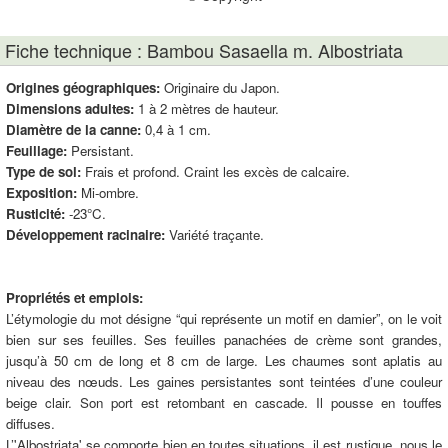
Fiche technique : Bambou Sasaella m. Albostriata
Origines géographiques:
Originaire du Japon.
Dimensions adultes:
1 à 2 mètres de hauteur.
Diamètre de la canne:
0,4 à 1 cm.
Feuillage:
Persistant.
Type de sol:
Frais et profond. Craint les excès de calcaire.
Exposition:
Mi-ombre.
Rusticité:
-23°C.
Développement racinaire:
Variété traçante.
Propriétés et emplois:
L’étymologie du mot désigne “qui représente un motif en damier”, on le voit
bien sur ses feuilles. Ses feuilles panachées de crème sont grandes,
jusqu’à 50 cm de long et 8 cm de large. Les chaumes sont aplatis au
niveau des nœuds. Les gaines persistantes sont teintées d’une couleur
beige clair. Son port est retombant en cascade. Il pousse en touffes
diffuses.
L’'Albostriata' se comporte bien en toutes situations, il est rustique, nous le