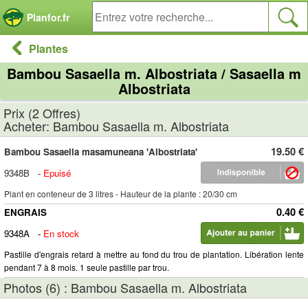
Panneau de gestion des cookies
Planfor.fr
Plantes
Bambou Sasaella m. Albostriata / Sasaella m
Albostriata
Prix (2 Offres)
Acheter: Bambou Sasaella m. Albostriata
19.50 €
Bambou Sasaella masamuneana 'Albostriata'
9348B
-
Epuisé
Plant en conteneur de 3 litres - Hauteur de la plante : 20/30 cm
0.40 €
ENGRAIS
9348A
-
En stock
Pastille d'engrais retard à mettre au fond du trou de plantation. Libération lente
pendant 7 à 8 mois. 1 seule pastille par trou.
Photos (6) : Bambou Sasaella m. Albostriata