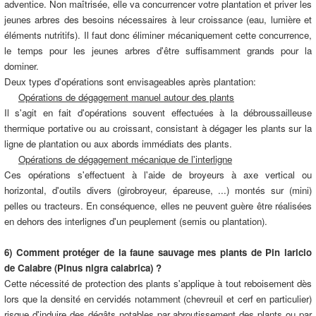
adventice. Non maîtrisée, elle va concurrencer votre plantation et priver les
jeunes arbres des besoins nécessaires à leur croissance (eau, lumière et
éléments nutritifs). Il faut donc éliminer mécaniquement cette concurrence,
le temps pour les jeunes arbres d'être suffisamment grands pour la
dominer.
Deux types d'opérations sont envisageables après plantation:
Opérations de dégagement manuel autour des plants
Il s'agit en fait d'opérations souvent effectuées à la débroussailleuse
thermique portative ou au croissant, consistant à dégager les plants sur la
ligne de plantation ou aux abords immédiats des plants.
Opérations de dégagement mécanique de l'interligne
Ces opérations s'effectuent à l'aide de broyeurs à axe vertical ou
horizontal, d'outils divers (girobroyeur, épareuse, ...) montés sur (mini)
pelles ou tracteurs. En conséquence, elles ne peuvent guère être réalisées
en dehors des interlignes d'un peuplement (semis ou plantation).
6) Comment protéger de la faune sauvage mes plants de Pin laricio
de Calabre (Pinus nigra calabrica) ?
Cette nécessité de protection des plants s'applique à tout reboisement dès
lors que la densité en cervidés notamment (chevreuil et cerf en particulier)
risque d'induire des dégâts notables par abroutissement des plants ou par