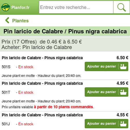
Panneau de gestion des cookies
Planfor.fr
Plantes
Pin laricio de Calabre / Pinus nigra calabrica
Prix (17 Offres) de 0.46 € à 6.50 €
Acheter: Pin laricio de Calabre
6.50 €
Pin laricio de Calabre - Pinus nigra calabrica
501S
-
En stock
Jeune plant en motte - Hauteur du plant: 20/40 cm.
4.95 €
Pin laricio de Calabre - Pinus nigra calabrica
501T
-
En stock
Jeune plant en motte - Hauteur du plant: 20/40 cm.
à partir de 10 plants commandés
Prix unitaire valable
.
4.55 €
Pin laricio de Calabre - Pinus nigra calabrica
501J
-
En stock