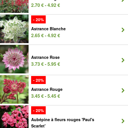
2.70 € - 4.92 €
- 20%
Astrance Blanche
2.65 € - 4.92 €
Astrance Rose
3.73 € - 5.95 €
- 20%
Astrance Rouge
3.45 € - 5.45 €
- 20%
Aubépine à fleurs rouges 'Paul's
Scarlet'