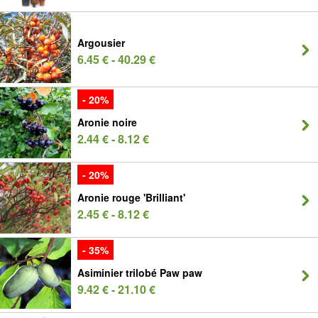
Argousier
6.45 € - 40.29 €
- 20%
Aronie noire
2.44 € - 8.12 €
- 20%
Aronie rouge 'Brilliant'
2.45 € - 8.12 €
- 35%
Asiminier trilobé Paw paw
9.42 € - 21.10 €