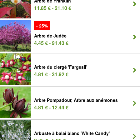
Arbre de Franklin
11.85 € - 21.10 €
- 25%
Arbre de Judée
4.45 € - 91.43 €
Arbre du clergé 'Fargesii'
4.81 € - 31.92 €
Arbre Pompadour, Arbre aux anémones
4.81 € - 12.44 €
Arbuste à balai blanc 'White Candy'