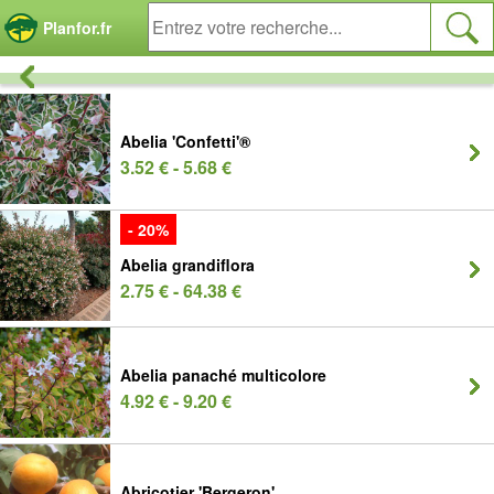
Panneau de gestion des cookies
Planfor.fr
Abelia 'Confetti'®
3.52 € - 5.68 €
- 20%
Abelia grandiflora
2.75 € - 64.38 €
Abelia panaché multicolore
4.92 € - 9.20 €
Abricotier 'Bergeron'