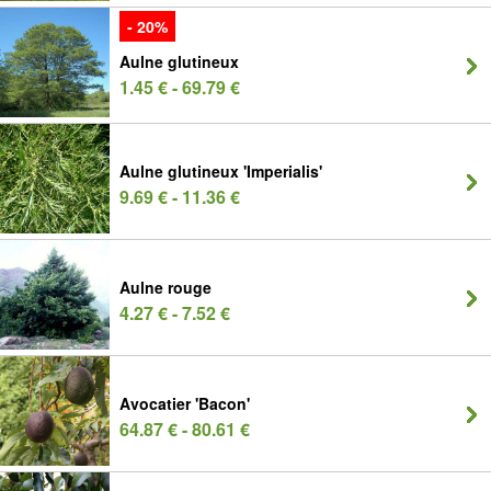
- 20%
Aulne glutineux
1.45 € - 69.79 €
Aulne glutineux 'Imperialis'
9.69 € - 11.36 €
Aulne rouge
4.27 € - 7.52 €
Avocatier 'Bacon'
64.87 € - 80.61 €