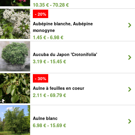
10.35 € - 70.28 €
- 20%
Aubépine blanche, Aubépine
monogyne
1.45 € - 6.98 €
Aucuba du Japon 'Crotonifolia'
3.19 € - 15.45 €
- 30%
Aulne à feuilles en coeur
2.11 € - 69.79 €
Aulne blanc
6.98 € - 15.69 €