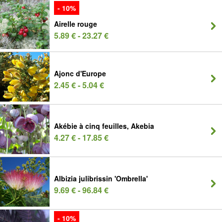
- 10%
Airelle rouge
5.89 € - 23.27 €
Ajonc d'Europe
2.45 € - 5.04 €
Akébie à cinq feuilles, Akebia
4.27 € - 17.85 €
Albizia julibrissin 'Ombrella'
9.69 € - 96.84 €
- 10%