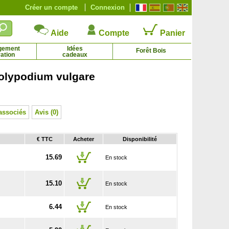
Créer un compte
Connexion
Aide
Compte
Panier
gement
Idées
Forêt Bois
ation
cadeaux
lypodium vulgare
u Fargesia jiuzhaigou Genf Red
Bambou Fargesia robusta Campbell
13.60 € - 94.50 €
13.05 € - 72.50 €
associés
Avis (0)
€ TTC
Acheter
Disponibilité
15.69
En stock
15.10
En stock
6.44
En stock