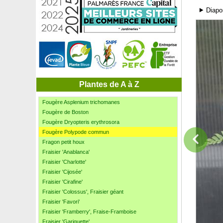
Figuier 'Noire de Caromb'
⯈ Diapo
Figuier 'Violette de Sollies'
Filaire à feuilles étroites
Filao, Pin australien
Flamboyant
Forsythia blanc de Corée
Forsythia intermedia
Forsythia rampant
Forsythia rose de Corée
Plantes de A à Z
Fougère arborescente
Fougère Asplenium trichomanes
Fougère de Boston
Fougère Dryopteris erythrosora
Fougère Polypode commun
Fragon petit houx
Fraisier 'Anablanca'
Fraisier 'Charlotte'
Fraisier 'Cijosée'
Fraisier 'Cirafine'
Fraisier 'Colossus', Fraisier géant
Fraisier 'Favori'
Fraisier 'Framberry', Fraise-Framboise
Fraisier 'Gariguette'