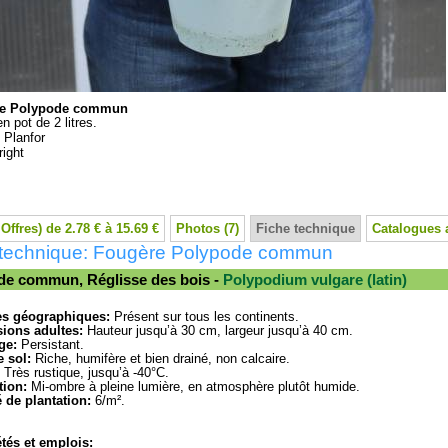
re Polypode commun
n pot de 2 litres.
:
Planfor
ight
 Offres) de 2.78 € à 15.69 €
Photos (7)
Fiche technique
Catalogues 
 technique: Fougère Polypode commun
de commun, Réglisse des bois -
Polypodium vulgare (latin)
es géographiques:
Présent sur tous les continents.
ions adultes:
Hauteur jusqu’à 30 cm, largeur jusqu’à 40 cm.
ge:
Persistant.
 sol:
Riche, humifère et bien drainé, non calcaire.
Très rustique, jusqu’à -40°C.
tion:
Mi-ombre à pleine lumière, en atmosphère plutôt humide.
 de plantation:
6/m².
tés et emplois: