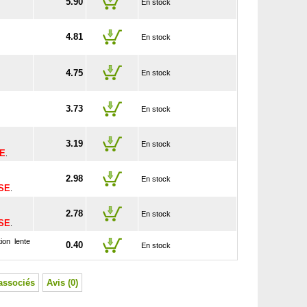
5.90
En stock
4.81
En stock
4.75
En stock
3.73
En stock
3.19
En stock
SE
.
2.98
En stock
USE
.
2.78
En stock
USE
.
ion lente
0.40
En stock
associés
Avis (0)