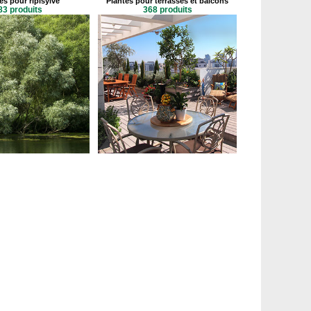
es pour ripisylve
Plantes pour terrasses et balcons
83 produits
368 produits