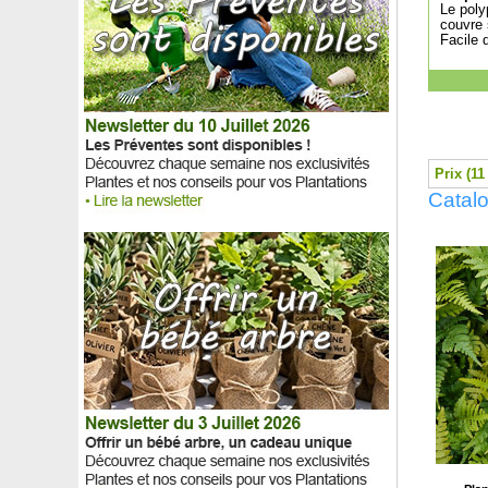
Le poly
Framboisier 'Paris'
couvre 
Framboisier sans épine 'Red Angel'
Facile d
Framboisier sans épine 'Versailles'
Framboisier 'Tulameen'
Frangipanier
Frangipanier blanc
Frangipanier rose
Frankénie lisse, Bruyère maritime
Prix (11
Frémontia de Californie 'California Glory'
Catal
Frêne à feuilles étroites, Frêne oxyphylle
Frêne à fleurs
Frêne blanc, Frêne américain
Frêne commun
Fuchsia 'Blue Sarah'
Fuchsia 'Lady Thumb'
Fuchsia 'Madame Cornelissen'
Fuchsia royal comestible
Fuchsia 'Shrimp Cocktail'
Fuchsia 'Tom Thumb'
Fuchsia 'White King'
Fusain au feuillage coloré rouge
Fusain commun d'Europe