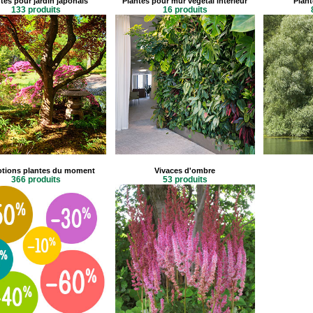
tes pour jardin japonais
Plantes pour mur végétal intérieur
Plant
133 produits
16 produits
tions plantes du moment
Vivaces d'ombre
366 produits
53 produits