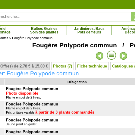
riel
Bulbes Graines
Jardinières, Bacs
Aména
dinage
Soin des plantes
Pots de fleurs
Décor
lantes
> Fougère Polypode commun
Fougère Polypode commun / Po
naise 'Olga Niblett'
Azalée japonaise 'Sachsenstern'
Bambo
 € - 12.93 €
4.27 € - 14.61 €
 Offres) de 2.78 € à 15.69 €
Photos (7)
Fiche technique
Catalogues 
er: Fougère Polypode commun
Désignation
Fougère Polypode commun
Photo disponible
Plante en pot de 2 litres.
Fougère Polypode commun
Plante en pot de 2 litres.
à partir de 3 plants commandés
Prix unitaire valable
Fougère Polypode commun
M
Jeune plant en godet
Fougère Polypode commun