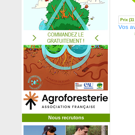
Genêt à balais 'Boskoop Ruby'
Genêt à balais 'Burkwoodii'
Genêt à balais 'La Coquette'
Prix (11
Genêt à balais 'Lena'
Vos a
Genêt d'Espagne
>
Genévrier à port étalé 'Old Gold'
Genévrier à port étalé 'Pfitzeriana Aurea'
Genévrier à port étalé 'Pfitzeriana Glauca'
Genévrier cade
Genévrier commun
Géranium 'Ann Folkard'
Géranium 'Dusky Crûg'
Géranium 'Espresso'
Géranium 'Johnson Blue'
Géranium 'Nimbus'
Géranium 'Rozanne'
Géranium 'Russel Prichard'
Géranium 'Samobor'
Géranium 'Tiny Monster'
Nous recrutons
Géranium vivace à fleurs blanches
Germandrée arbustive
Germandrée luisante