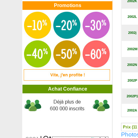
2002K
Eucalyptus 'France Bleu'
Promotions
Eucalyptus globuleux, Gommier bleu
Eucalyptus nitens, Gommier brillant
2002L
Euphorbe de Corse
Euphorbe Herbe à taupe, Euphorbe épurge
2002j
Euphorbe 'Purpurea'
Exochorde
Exochorde 'The Bride'
2002M
Faux Noisetier parfumé
Faux-Pistachier, Patenôtrier
2002N
Fétuque bleue
Fétuque Gautieri
Févier à 3 épines inermis, Févier d'Amérique
2002P
Ficus benjamina 'Danielle'
Achat Confiance
Ficus 'Golden King'
2002P1
Ficus sabre
Figuier 'Brown Turkey'
Figuier 'De Marseille'
2002A
Figuier 'Goutte d'or'
Figuier 'Ice Crystal'
Prix (11
Figuier nain autofertile
Photo
Figuier 'Noire de Bellone'