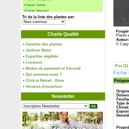
Fraisier 'Gento'
Fraisier 'Maestro'
Tri de la liste des plantes par:
Fraisier 'Magnum'
Fraisier 'Manille'
Fraisier 'Mara des bois'
Fougè
Charte Qualité
Fraisier 'Mariguette' cov MA 99
Plante e
Auteur
Fraisier 'Matis'
© Copyr
•
Garantie des plantes
Fraisier 'Maxim'
•
Jardiner Malin
Fraisier 'Mount Everest'
•
Expertise végétale
Fraisier 'Pineberry', Fraise blanche-Ananas
•
Livraison
Fraisier 'Reine des Vallées'
Prix (11
•
Modes de paiement et Sécurité
Fraisier 'San Andreas'
Fiche
•
Fraisier tapissant
Qui sommes-nous ?
Framboisier à fruits pourpres non remontant
•
Click et Retrait - Drive
Polypo
Framboisier fraise japonais
•
Horaires d'ouverture
Origin
Framboisier 'Heritage'
Dimens
Newsletter
Framboisier jaune nain
Feuilla
Framboisier jaune remontant
Type de
Climat:
Framboisier nain rouge
Exposi
Framboisier noir 'Black Jewel'
Densité
Framboisier orange rampant
Framboisier orange remontant
Proprié