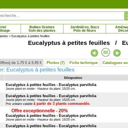
riel
Bulbes Graines
Jardinières, Bacs
Aména
dinage
Soin des plantes
Pots de fleurs
Décor
lantes
> Eucalyptus à petites feuilles
Eucalyptus à petites feuilles / Eu
hêne noir
Chêne rouge d'Amérique
 € - 21.10 €
3.95 € - 64.38 €
Offres) de 1.75 € à 5.95 €
Photos (7)
Fiche technique
Catalogues as
r: Eucalyptus à petites feuilles
Désignation
Eucalyptus à petites feuilles - Eucalyptus parvifolia
Jeune plant en motte - Hauteur du plant: 15/25 cm.
Eucalyptus à petites feuilles - Eucalyptus parvifolia
Jeune plant en motte - Hauteur du plant: 15/25 cm.
à partir de 3 plants commandés
Prix unitaire valable
.
Offre exceptionnelle - 20%
Eucalyptus à petites feuilles - Eucalyptus parvifolia
Jeune plant en motte - Hauteur du plant: 15/25 cm.
Eucalyptus à petites feuilles - Eucalyptus parvifolia