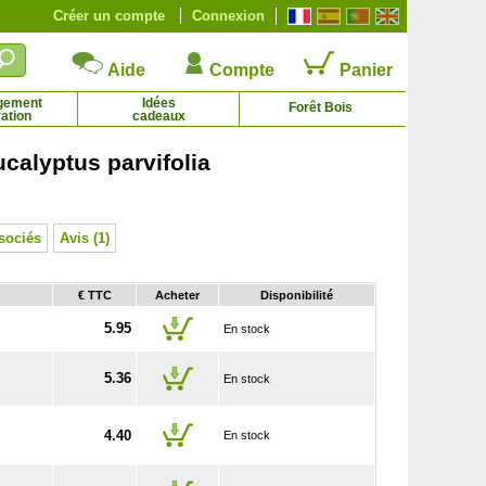
Créer un compte
Connexion
Aide
Compte
Panier
gement
Idées
Forêt Bois
ation
cadeaux
calyptus parvifolia
Chêne vert
Chêne vert TRUFFIER
1.85 € - 74.50 €
14.70 € - 29.90 €
sociés
Avis (1)
€ TTC
Acheter
Disponibilité
5.95
En stock
5.36
En stock
4.40
En stock