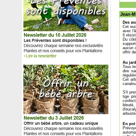
Forsythia rampant
Forsythia rose de Corée
Jean-Mi
Fougère arborescente
Fougère Asplenium trichomanes
Des av
Cet euc
Fougère de Boston
avec l'â
Fougère Dryopteris erythrosora
Il rési
Fougère Polypode commun
Du côté
support
Fragon petit houx
aucun d
Fraisier 'Anablanca'
offrir 
Fraisier 'Charlotte'
Au jar
Fraisier 'Cijosée'
Tous le
Fraisier 'Cirafine'
dire s
réguliè
Fraisier 'Colossus', Fraisier géant
Cet arb
Fraisier 'Favori'
canalis
Fraisier 'Framberry', Fraise-Framboise
S'il pr
Fraisier 'Gariguette'
tige pr
Fraisier 'Gento'
confect
bleuté
Fraisier 'Maestro'
d'eucal
Fraisier 'Magnum'
arbuste 
Fraisier 'Manille'
En pot
Fraisier 'Mara des bois'
Prévoye
Fraisier 'Mariguette' cov MA 99
automat