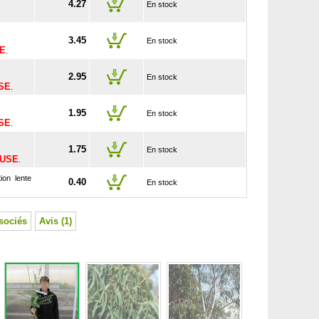
4.27
En stock
3.45
En stock
SE
.
2.95
En stock
USE
.
1.95
En stock
USE
.
1.75
En stock
LUSE
.
ion lente
0.40
En stock
sociés
Avis (1)