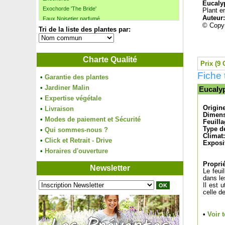
Eucalyp
Exochorde 'The Bride'
Plant en
Auteur
Faux Noisetier parfumé
© Copyr
Tri de la liste des plantes par:
Faux-Pistachier, Patenôtrier
Fétuque bleue
Fétuque Gautieri
Charte Qualité
Févier à 3 épines inermis, Févier d'Amérique
Prix (9 
Ficus benjamina 'Danielle'
Fiche 
•
Garantie des plantes
Ficus 'Golden King'
•
Jardiner Malin
Eucalyp
Ficus sabre
•
Expertise végétale
Figuier 'Brown Turkey'
Origin
•
Livraison
Figuier 'De Marseille'
Dimens
•
Modes de paiement et Sécurité
Figuier 'Goutte d'or'
Feuilla
Type de
•
Figuier 'Ice Crystal'
Qui sommes-nous ?
Climat:
Figuier nain autofertile
•
Click et Retrait - Drive
Exposi
Figuier 'Noire de Bellone'
•
Horaires d'ouverture
Figuier 'Noire de Caromb'
Proprié
Newsletter
Figuier 'Violette de Sollies'
Le feui
dans le
Filaire à feuilles étroites
Il est 
Filao, Pin australien
celle d
Flamboyant
Forsythia blanc de Corée
•
Voir 
Forsythia intermedia