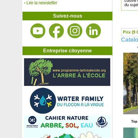
Fraisier 'Matis'
cultivé
du suje
Fraisier 'Maxim'
Fraisier 'Mount Everest'
Suivez-nous
Fraisier 'Pineberry', Fraise blanche-Ananas
Fraisier 'Reine des Vallées'
Fraisier 'San Andreas'
Prix (9 
Fraisier tapissant
Catalo
Framboisier à fruits pourpres non remontant
Framboisier fraise japonais
Entreprise citoyenne
Framboisier 'Heritage'
Framboisier jaune nain
Framboisier jaune remontant
Framboisier nain rouge
Framboisier noir 'Black Jewel'
Framboisier orange rampant
Framboisier orange remontant
Framboisier 'Paris'
Framboisier sans épine 'Red Angel'
Framboisier sans épine 'Versailles'
Framboisier 'Tulameen'
Top 
Frangipanier
Frangipanier blanc
Frangipanier rose