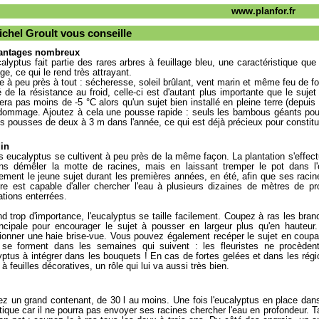
www.planfor.fr
chel Groult vous conseille
antages nombreux
alyptus fait partie des rares arbres à feuillage bleu, une caractéristique que
ge, ce qui le rend très attrayant.
ste à peu près à tout : sécheresse, soleil brûlant, vent marin et même feu de for
 de la résistance au froid, celle-ci est d'autant plus importante que le sujet
era pas moins de -5 °C alors qu'un sujet bien installé en pleine terre (dep
ommage. Ajoutez à cela une pousse rapide : seuls les bambous géants pouss
des pousses de deux à 3 m dans l'année, ce qui est déjà précieux pour constit
din
s eucalyptus se cultivent à peu près de la même façon. La plantation s'effect
ans démêler la motte de racines, mais en laissant tremper le pot dans l
rement le jeune sujet durant les premières années, en été, afin que ses racine
re est capable d'aller chercher l'eau à plusieurs dizaines de mètres de prof
ations enterrées.
end trop d'importance, l'eucalyptus se taille facilement. Coupez à ras les br
incipale pour encourager le sujet à pousser en largeur plus qu'en hauteur.
ionner une haie brise-vue. Vous pouvez également recéper le sujet en coupant
, se forment dans les semaines qui suivent : les fleuristes ne procèden
yptus à intégrer dans les bouquets ! En cas de fortes gelées et dans les régi
à feuilles décoratives, un rôle qui lui va aussi très bien.
z un grand contenant, de 30 l au moins. Une fois l'eucalyptus en place dans 
ique car il ne pourra pas envoyer ses racines chercher l'eau en profondeur. Taille