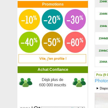
2344K
Erable argenté 'Laciniatum Wieri'
Promotions
Erable à sucre
Erable buergerianum
2344N
Erable champêtre
Erable champêtre panaché
2344k
Erable circiné
Erable de Freeman
Erable de Montpellier
2344kB
Erable du fleuve Amour, Erable de Mandchourie
Erable du Japon
2344kC
Erable du japon 'Arakawa'
Erable du Japon 'Atropurpureum'
Erable du Japon 'Bloodgood'
2344A
Erable du Japon 'Butterfly'
Achat Confiance
Erable du japon 'Deshojo'
Prix (9 
Erable du Japon 'Dissectum garnet'
Photos
Erable du Japon 'Dissectum viridis'
Erable du Japon 'Koto no ito'
⯈ Diapo
Erable du Japon 'Orange Dream'
Erable du Japon 'Ornatum'
Erable du Japon 'Osakazuki'
Erable du père David