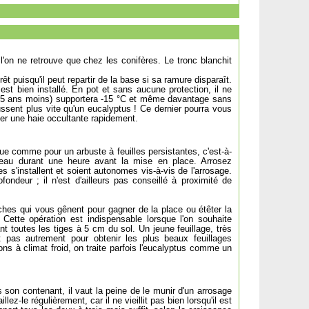
 l'on ne retrouve que chez les conifères. Le tronc blanchit
êt puisqu'il peut repartir de la base si sa ramure disparaît.
 est bien installé. En pot et sans aucune protection, il ne
uis 5 ans moins) supportera -15 °C et même davantage sans
ent plus vite qu'un eucalyptus ! Ce dernier pourra vous
uer une haie occultante rapidement.
ue comme pour un arbuste à feuilles persistantes, c'est-à-
'eau durant une heure avant la mise en place. Arrosez
s s'installent et soient autonomes vis-à-vis de l'arrosage.
ondeur ; il n'est d'ailleurs pas conseillé à proximité de
anches qui vous gênent pour gagner de la place ou étêter la
 Cette opération est indispensable lorsque l'on souhaite
 toutes les tiges à 5 cm du sol. Un jeune feuillage, très
t pas autrement pour obtenir les plus beaux feuillages
ons à climat froid, on traite parfois l'eucalyptus comme un
son contenant, il vaut la peine de le munir d'un arrosage
z-le régulièrement, car il ne vieillit pas bien lorsqu'il est