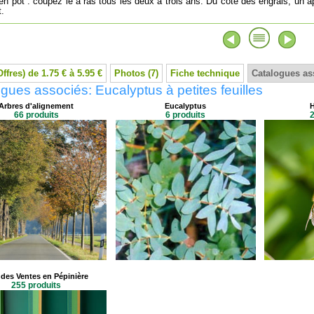
 en pot : coupez le à ras tous les deux à trois ans. Du côté des engrais, un ap
t.
Offres) de 1.75 € à 5.95 €
Photos (7)
Fiche technique
Catalogues as
gues associés: Eucalyptus à petites feuilles
Arbres d'alignement
Eucalyptus
H
66 produits
6 produits
2
des Ventes en Pépinière
255 produits