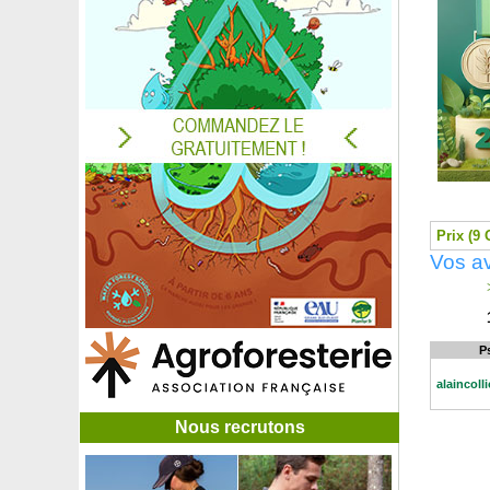
Frankénie lisse, Bruyère maritime
Frémontia de Californie 'California Glory'
Frêne à feuilles étroites, Frêne oxyphylle
Frêne à fleurs
Frêne blanc, Frêne américain
Frêne commun
Fuchsia 'Blue Sarah'
Fuchsia 'Lady Thumb'
Fuchsia 'Madame Cornelissen'
Fuchsia royal comestible
Fuchsia 'Shrimp Cocktail'
Prix (9 
Fuchsia 'Tom Thumb'
Vos av
Fuchsia 'White King'
>
Fusain au feuillage coloré rouge
Fusain commun d'Europe
Fusain du Japon à grandes feuilles
P
Fusain du Japon à petites feuilles
alaincolli
Fusain du Japon à pousses blanches 'Paloma blanca'
Fusain du Japon 'Green Spire'
Nous recrutons
Fusain rampant
Galé odorant, Piment aquatique, Myrte des marais
Gardenia 'Celestial Star'