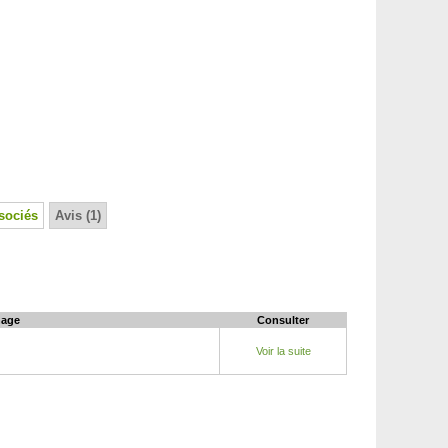
sociés
Avis (1)
age
Consulter
Voir la suite