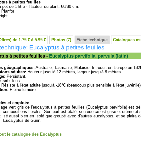
tus à petites feuilles
 pot de 1 litre - Hauteur du plant: 60/80 cm.
:
Planfor
ight
Offres) de 1.75 € à 5.95 €
Photos (7)
Fiche technique
Catalogues as
technique: Eucalyptus à petites feuilles
tus à petites feuilles -
Eucalyptus parvifolia, parvula (latin)
es géographiques:
Australie, Tasmanie, Malaisie. Introduit en Europe en 182
ions adultes:
Hauteur jusqu'à 12 mètres, largeur jusqu'à 8 mètres.
ge:
Persistant.
 sol:
Tous.
Résiste à l'état adulte jusqu'à -18°C (beaucoup plus sensible à l'état juvénile)
tion:
Pleine lumière.
tés et emplois:
llage vert gris de l'eucalyptus à petites feuilles (Eucalyptus parvifolia) est trè
s compositions florales. Son port est étalé, son écorce est grise et crème et s
utilisé aussi bien en isolé que groupé avec d'autres eucalyptus, et se plaira 
e l'Eucalyptus de Gunn.
tout le catalogue des Eucalyptus