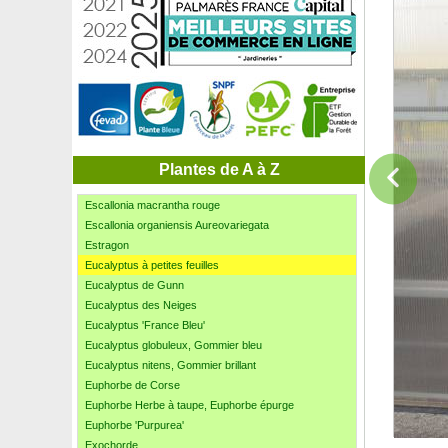
Erable griseum, Erable cannelle
Erable jaspé, Érable de Pennsylvanie
Erable plane
Erable rouge
Erable sycomore
Erigeron rose, Vergerette glauque
Eriostème à feuilles de Myoporum, Philotheca
Érythrine crête de coq
Escallonia 'Iveyi'
Plantes de A à Z
Escallonia macrantha Rose
Escallonia macrantha rouge
Escallonia organiensis Aureovariegata
Estragon
Eucalyptus à petites feuilles
Eucalyptus de Gunn
Eucalyptus des Neiges
Eucalyptus 'France Bleu'
Eucalyptus globuleux, Gommier bleu
Eucalyptus nitens, Gommier brillant
Euphorbe de Corse
Euphorbe Herbe à taupe, Euphorbe épurge
Euphorbe 'Purpurea'
Exochorde