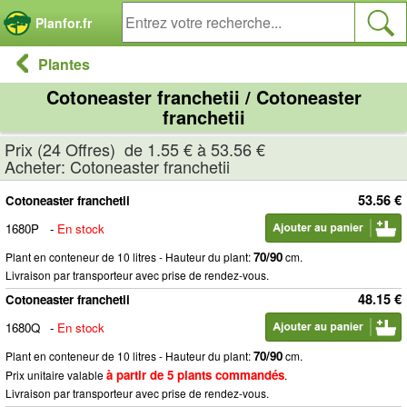
Panneau de gestion des cookies
Planfor.fr
Plantes
Cotoneaster franchetii / Cotoneaster
franchetii
Prix (24 Offres) de 1.55 € à 53.56 €
Acheter: Cotoneaster franchetii
53.56 €
Cotoneaster franchetii
1680P
-
En stock
70/90
Plant en conteneur de 10 litres - Hauteur du plant:
cm.
Livraison par transporteur avec prise de rendez-vous.
48.15 €
Cotoneaster franchetii
1680Q
-
En stock
70/90
Plant en conteneur de 10 litres - Hauteur du plant:
cm.
à partir de 5 plants commandés
Prix unitaire valable
.
Livraison par transporteur avec prise de rendez-vous.