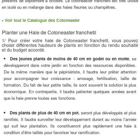
présents de septembre à octobre. Le cotoneaster franchetii est très utilisé
en isolé ou en mélange dans des haies fleuries ou champêtres.
•
Voir tout le Catalogue des Cotoneaster
Planter une Haie de Cotoneaster franchetii
1/ Pour créer votre haie de Cotoneaster franchetii, vous pouvez
choisir différentes hauteurs de plants en fonction du rendu souhaité
et du budget accordé.
Des jeunes plants de moins de 40 cm en godet ou en motte
, se
développeront dans votre jardin en fonction des ressources disponibles.
De la même manière que le pépiniériste, il faudra leur prêter attention
pour accompagner leur croissance : arrosage, fertilisation, taille de
formation. Du fait de leur petite taille, ils sont souvent la solution la plus
économique. En contrepartie, il faudra patienter quelques années avant
que la haie prenne toutes ses fonctions.
Des plants de plus de 40 cm en pot
, seront plus développés et plus
ramifiés. Il faudra surveiller leur développement durant au moins l’année
qui suit leur plantation. Ils constitueront plus rapidement une haie à
condition d’être taillés pour favoriser leur ramification.