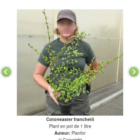
Cotoneaster franchetii
Plant en pot de 1 litre
Plan
Auteur:
Planfor
© Copyright