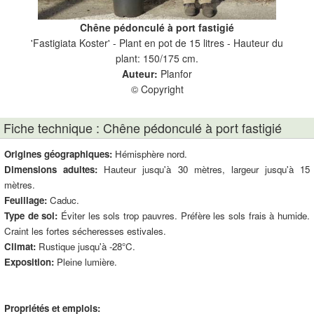
Chêne pédonculé à port fastigié
e
'Fastigiata Koster' - Plant en pot de 15 litres - Hauteur du
'F
plant: 150/175 cm.
Auteur:
Planfor
© Copyright
Fiche technique : Chêne pédonculé à port fastigié
Origines géographiques:
Hémisphère nord.
Dimensions adultes:
Hauteur jusqu'à 30 mètres, largeur jusqu'à 15
mètres.
Feuillage:
Caduc.
Type de sol:
Éviter les sols trop pauvres. Préfère les sols frais à humide.
Craint les fortes sécheresses estivales.
Climat:
Rustique jusqu'à -28°C.
Exposition:
Pleine lumière.
Propriétés et emplois: