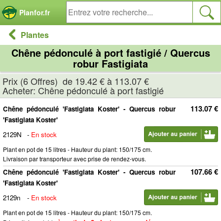
Panneau de gestion des cookies
Planfor.fr
Plantes
Chêne pédonculé à port fastigié / Quercus
robur Fastigiata
Prix (6 Offres) de 19.42 € à 113.07 €
Acheter: Chêne pédonculé à port fastigié
113.07 €
Chêne pédonculé 'Fastigiata Koster' - Quercus robur
'Fastigiata Koster'
2129N
-
En stock
Plant en pot de 15 litres - Hauteur du plant: 150/175 cm.
Livraison par transporteur avec prise de rendez-vous.
107.66 €
Chêne pédonculé 'Fastigiata Koster' - Quercus robur
'Fastigiata Koster'
2129n
-
En stock
Plant en pot de 15 litres - Hauteur du plant: 150/175 cm.