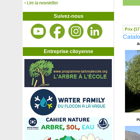
Aubépine blanche, Aubépine monogyne
Aucuba du Japon 'Crotonifolia'
Aulne à feuilles en coeur
Suivez-nous
Aulne blanc
Aulne glutineux
Prix (17
Aulne glutineux 'Imperialis'
Catal
Aulne rouge
A
Avocatier 'Bacon'
Avocatier 'Ettinger'
Entreprise citoyenne
Avocatier 'Fuerte'
Avocatier 'Hass'
Azalée caduque Blanche
Azalée caduque 'Gibraltar'
Azalée caduque 'Golden Flare'
Azalée caduque 'Hotspur Red'
Azalée caduque 'Jolie Madame'
Azalée caduque 'Nabucco'
Azalée japonaise 'Arabesk'
Azalée japonaise 'Bengal Fire'
Azalée japonaise blanche
Pl
Azalée japonaise 'Blue Danube'
Azalée japonaise 'Fête des Mères'
Azalée japonaise 'Hino Crimson'