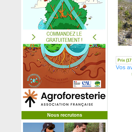
Azalée japonaise 'Ho Oden'
Azalée japonaise 'Olga Niblett'
Azalée japonaise 'Pink Spider'
Azalée japonaise 'Sachsenstern'
Azalée japonaise 'Salmon's Leap'
Azalée japonaise 'Sir Robert'
Azalée japonaise 'Ward's Ruby'
Azara à petites feuilles
Azara à petites feuilles panachées
Baguenaudier
Prix (17
Baie de mai
Vos av
Ballote
>
Bambou à feuilles de houx
Bambou Bambusa multiplex Alphonse Karr
Bambou Bashania fargesii
Bambou Canne de Charlot
Bambou Chimono. marmorea
Bambou Chimono. quadra.
Bambou Chimono. quadra. Tatejima
Nous recrutons
Bambou Chusquea couleou
Bambou Fargesia angustissima
Bambou Fargesia jiuzhaigou Genf Red