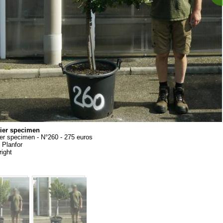
ier specimen
er specimen - N°260 - 275 euros
:
Planfor
ight