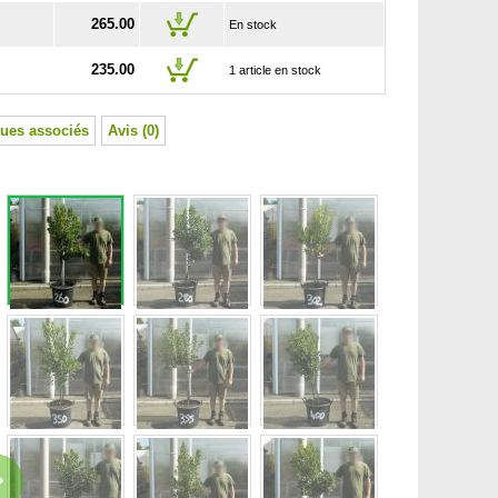
265.00
En stock
235.00
1 article en stock
ues associés
Avis (0)