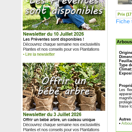
Arbuste à balai blanc 'White Candy'
Arbuste aux bonbons Blanc
Prix (17
Arbuste aux bonbons Violet
Fiche 
Arbuste banane
Areca
Argousier
Aronie noire
Arbous
Aronie rouge 'Brilliant'
Asiminier trilobé Paw paw
Origin
Asparagus de Sprenger
Dimens
Feuilla
Aster d’automne blanc
Type de
Aster d'automne bleu
Climat:
Exposi
Aster d’automne rose
Aster d’automne rouge
Aster d'automne violet
Proprié
Les fle
Astilbe Blanche
apparai
Astilbe Rose
magnifi
protégé
Astilbe Rouge
fraise 
Astrance Blanche
Astrance Rose
Autres
Astrance Rouge
•
Arbou
Aubépine à fleurs rouges 'Paul's Scarlet'