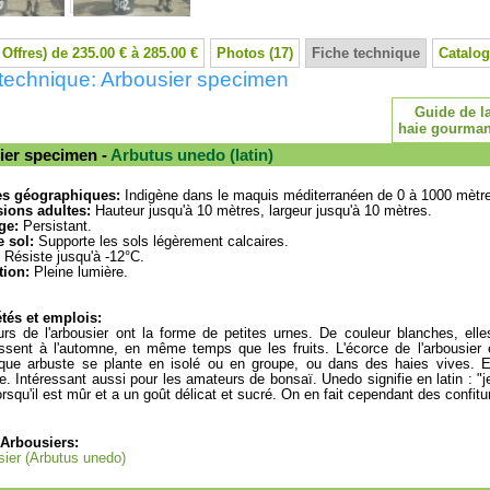
 Offres) de 235.00 € à 285.00 €
Photos (17)
Fiche technique
Catalog
technique: Arbousier specimen
Guide de l
haie gourma
ier specimen -
Arbutus unedo (latin)
es géographiques:
Indigène dans le maquis méditerranéen de 0 à 1000 mètr
ions adultes:
Hauteur jusqu'à 10 mètres, largeur jusqu'à 10 mètres.
ge:
Persistant.
 sol:
Supporte les sols légèrement calcaires.
Résiste jusqu'à -12°C.
tion:
Pleine lumière.
tés et emplois:
urs de l'arbousier ont la forme de petites urnes. De couleur blanches, el
ssent à l'automne, en même temps que les fruits. L'écorce de l'arbousier es
que arbuste se plante en isolé ou en groupe, ou dans des haies vives. En
e. Intéressant aussi pour les amateurs de bonsaï. Unedo signifie en latin : "
lorsqu'il est mûr et a un goût délicat et sucré. On en fait cependant des confit
 Arbousiers:
sier (Arbutus unedo)