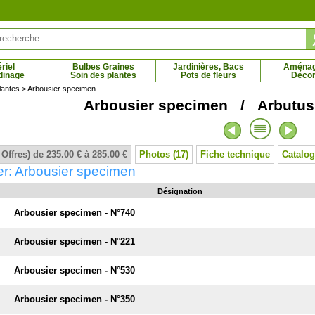
riel
Bulbes Graines
Jardinières, Bacs
Aména
dinage
Soin des plantes
Pots de fleurs
Décor
lantes
> Arbousier specimen
Arbousier specimen / Arbutus
u Plaqueminier
Kit Haie basse 1
8 € - 81.71 €
13.95 €
 Offres) de 235.00 € à 285.00 €
Photos (17)
Fiche technique
Catalog
er: Arbousier specimen
Désignation
Arbousier specimen - N°740
Arbousier specimen - N°221
Arbousier specimen - N°530
Arbousier specimen - N°350