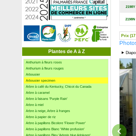
Andromède campanulée
2198Y
Andromède en arbre
Andromède, Pieris
2198N
Anémone du Japon blanche
Anémone du Japon rose
Anémone du Japon rose foncé
Prix (17
Aneth
Photo
Angélique en arbre du Japon
Anisodontea
Plantes de A à Z
⯈ Diapo
Anthurium à fleurs blanches
Anthurium à fleurs roses
Anthurium à fleurs rouges
Arbousier
Arbousier specimen
Arbre à café du Kentucky, Chicot du Canada
Arbre à caramel
Arbre à faisans 'Purple Rain'
Arbre à miel
Arbre à neige, Arbre à franges
Arbre à papier de riz
Arbre à papillons Bicolore 'Flower Power'
Arbre à papillons Blanc 'White profusion'
Arbre à papillons Bleu 'Adonis blue Adokeep'