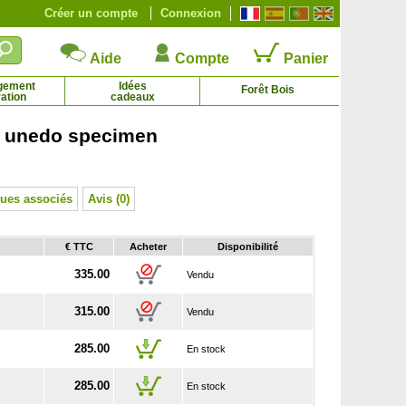
Créer un compte
Connexion
Aide
Compte
Panier
gement
Idées
Forêt Bois
ation
cadeaux
 unedo specimen
Kit Haie champêtre 'Pierre'
Kit Haie défensive
69.95 €
14.85 € - 22.55 €
ues associés
Avis (0)
€ TTC
Acheter
Disponibilité
335.00
Vendu
315.00
Vendu
285.00
En stock
285.00
En stock