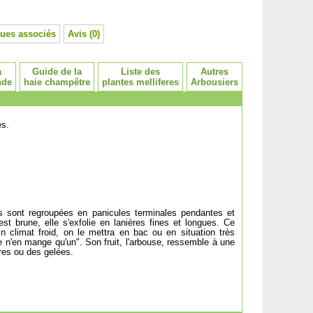
ues associés
Avis (0)
a
Guide de la
Liste des
Autres
nde
haie champêtre
plantes melliferes
Arbousiers
es.
les sont regroupées en panicules terminales pendantes et
t brune, elle s'exfolie en lanières fines et longues. Ce
 climat froid, on le mettra en bac ou en situation très
je n'en mange qu'un". Son fruit, l'arbouse, ressemble à une
ures ou des gelées.