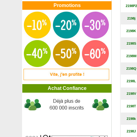
Airelle rouge
Promotions
2198P2
Ajonc d'Europe
Akébie à cinq feuilles, Akebia
2198j
Albizia julibrissin 'Ombrella'
Albizia julibrissin 'Summer chocolate'
2198K
Albizia pleureur 'Chocolate Fountain'
Aliboufier pourpre 'Purple Dress'
2198S
Aliboufier, Styrax
Alisier blanc
2198M
Alisier de Suède
Alisier torminal
2198Q
Alocasia noir, Alocasia amazonica
Aloe vera
2198L
Amandier à fruits
Achat Confiance
Amandier de Chine, Amandier à fleurs
2198V
Amandier nain autofertile
Amélanchier canadensis
2198T
Amélanchier ovalis
Ancolie 'Blue Star'
2198k
Ancolie 'Crismon Star'
Ancolie 'Kristall'
2198J
Ancolie 'Nora Barlow'