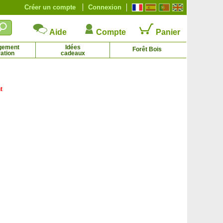
Créer un compte
Connexion
Aide
Compte
Panier
gement
Idées
Forêt Bois
ation
cadeaux
t
Chêne liège
Chêne noir
1.75 € - 64.50 €
6.44 € - 21.10 €