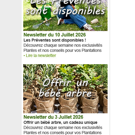
Akébie à cinq feuilles, Akebia
Albizia julibrissin 'Ombrella'
Albizia julibrissin 'Summer chocolate'
Albizia pleureur 'Chocolate Fountain'
Aliboufier pourpre 'Purple Dress'
Aliboufier, Styrax
Alisier blanc
Alisier de Suède
Alisier torminal
Alocasia noir, Alocasia amazonica
Aloe vera
Amandier à fruits
Amandier de Chine, Amandier à fleurs
Amandier nain autofertile
Amélanchier canadensis
Amélanchier ovalis
Ancolie 'Blue Star'
Ancolie 'Crismon Star'
Ancolie 'Kristall'
Ancolie 'Nora Barlow'
Andromède campanulée
Andromède en arbre