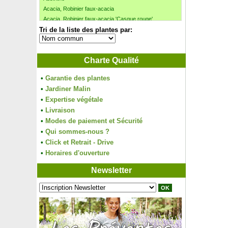
Acacia, Robinier faux-acacia
Acacia, Robinier faux-acacia 'Casque rouge'
Tri de la liste des plantes par:
Acajou de Chine 'Flamingo'
Achillée couvre-sol
Achillée millefeuille blanche
Charte Qualité
Achillée millefeuille jaune
Achillée millefeuille orange
•
Garantie des plantes
Achillée millefeuille rose
•
Jardiner Malin
Achillée millefeuille rouge
•
Expertise végétale
Achillée millefeuille Summer Pastels
•
Livraison
Aechmea, Vase d'argent
•
Modes de paiement et Sécurité
Aeschynanthus
•
Agapanthe blanche
Qui sommes-nous ?
Agapanthe bleue
•
Click et Retrait - Drive
Agapanthe 'Enigma'
•
Horaires d'ouverture
Agapanthe 'Purple Cloud'
Newsletter
Agapanthe 'Queen Mum'
Agastache bleue, Anis hysope
Agave des montagnes
Aglaonème, Aglaonema
Airelle rouge
Ajonc d'Europe