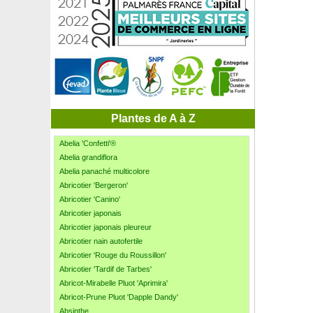
Plantes de A à Z
Abelia 'Confetti'®
Abelia grandiflora
Abelia panaché multicolore
Abricotier 'Bergeron'
Abricotier 'Canino'
Abricotier japonais
Abricotier japonais pleureur
Abricotier nain autofertile
Abricotier 'Rouge du Roussillon'
Abricotier 'Tardif de Tarbes'
Abricot-Mirabelle Pluot 'Aprimira'
Abricot-Prune Pluot 'Dapple Dandy'
Absinthe