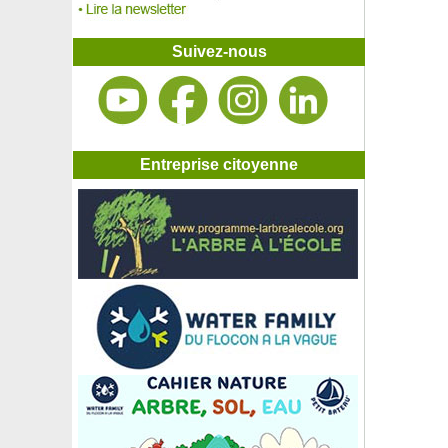
Andromède, Pieris
Anémone du Japon blanche
Anémone du Japon rose
Suivez-nous
Anémone du Japon rose foncé
Aneth
Angélique en arbre du Japon
Anisodontea
Anthurium à fleurs blanches
Anthurium à fleurs roses
Entreprise citoyenne
Anthurium à fleurs rouges
Arbousier
Arbousier specimen
Arbre à café du Kentucky, Chicot du Canada
Arbre à caramel
Arbre à faisans 'Purple Rain'
Arbre à miel
Arbre à neige, Arbre à franges
Arbre à papier de riz
Arbre à papillons Bicolore 'Flower Power'
Arbre à papillons Blanc 'White profusion'
Arbre à papillons Bleu 'Adonis blue Adokeep'
Arbre à papillons Jaune 'Sungold'
Arbre à papillons 'Mauve'