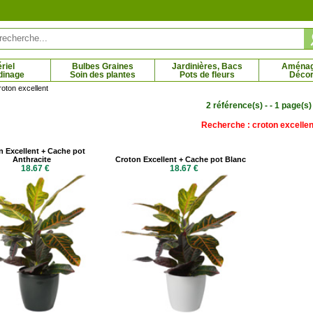
riel
Bulbes Graines
Jardinières, Bacs
Aména
dinage
Soin des plantes
Pots de fleurs
Décor
oton excellent
2 référence(s) - - 1 page(s)
Recherche : croton excellen
e des marais
Chêne écarlate
 € - 75.20 €
4.27 € - 80.61 €
n Excellent + Cache pot
Anthracite
Croton Excellent + Cache pot Blanc
18.67 €
18.67 €