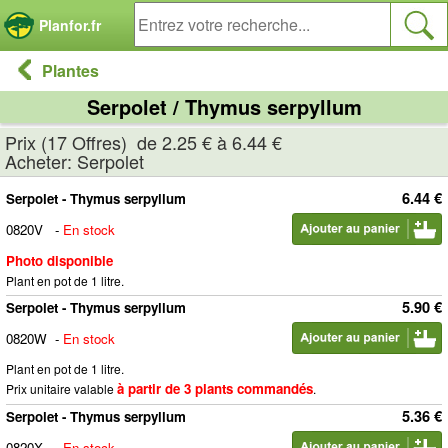
Panneau de gestion des cookies
Planfor.fr
Plantes
Serpolet / Thymus serpyllum
Prix (17 Offres) de 2.25 € à 6.44 €
Acheter: Serpolet
6.44 €
Serpolet - Thymus serpyllum
0820V
-
En stock
Photo disponible
Plant en pot de 1 litre.
5.90 €
Serpolet - Thymus serpyllum
0820W
-
En stock
Plant en pot de 1 litre.
à partir de 3 plants commandés
Prix unitaire valable
.
5.36 €
Serpolet - Thymus serpyllum
0820X
-
En stock