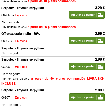
à partir de 10 plants commandés
Prix unitaire valable
.
3.29 €
Serpolet - Thymus serpyllum
0820RB
-
En stock
Plant en godet.
à partir de 25 plants commandés
Prix unitaire valable
.
2.99 €
Offre exceptionnelle - 30%
0820JC
-
En stock
Serpolet - Thymus serpyllum
Plant en godet.
2.98 €
Serpolet - Thymus serpyllum
0820S
-
En stock
Plant en godet.
à partir de 50 plants commandés LIVRAISON
Prix unitaire valable
INCLUSE
.
2.88 €
Serpolet - Thymus serpyllum
0820T
-
En stock
Plant en godet.