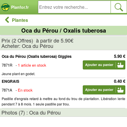
Panneau de gestion des cookies
Planfor.fr
Plantes
Oca du Pérou / Oxalis tuberosa
Prix (2 Offres) à partir de 5.90€
Acheter: Oca du Pérou
5.90 €
Oca du Pérou (Oxalis tuberosa) Giggles
7871R
-
1 article en stock
Jeune plant en godet.
0.40 €
ENGRAIS
7871A
-
En stock
Pastille d'engrais retard à mettre au fond du trou de plantation. Libération lente
pendant 7 à 8 mois. 1 seule pastille par trou.
Photos (7) : Oca du Pérou