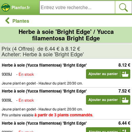
Panneau de gestion des cookies
Planfor.fr
Plantes
Herbe à soie 'Bright Edge' / Yucca
filamentosa Bright Edge
Prix (4 Offres) de 6.44 € à 8.12 €
Acheter: Herbe à soie 'Bright Edge'
8.12 €
Herbe à soie (Yucca filamentosa) 'Bright Edge'
9309J
-
En stock
Jeune plant en godet - Hauteur du plant: 20/30 cm.
7.52 €
Herbe à soie (Yucca filamentosa) 'Bright Edge'
9309L
-
En stock
Jeune plant en godet - Hauteur du plant: 20/30 cm.
à partir de 3 plants commandés
Prix unitaire valable
.
6.44 €
Herbe à soie (Yucca filamentosa) 'Bright Edge'