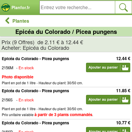
Panneau de gestion des cookies
Planfor.fr
Plantes
Epicéa du Colorado / Picea pungens
Prix (9 Offres) de 2.11 € à 12.44 €
Acheter: Epicéa du Colorado
12.44 €
Epicéa du Colorado - Picea pungens
2156M
-
En stock
Photo disponible
Plant en pot de 1 litre - Hauteur du plant: 30/50 cm.
11.85 €
Epicéa du Colorado - Picea pungens
2156S
-
En stock
Plant en pot de 1 litre - Hauteur du plant: 30/50 cm.
à partir de 3 plants commandés
Prix unitaire valable
.
10.77 €
Epicéa du Colorado - Picea pungens
2156P
-
En stock