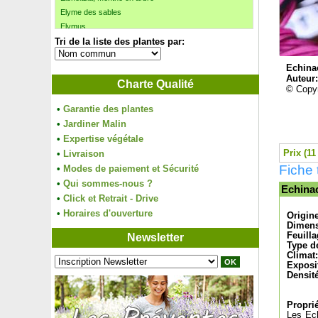
Elyme des sables
Elymus
Tri de la liste des plantes par:
Epicéa commun
Epicéa de Serbie
Echina
Epicéa de Sitka
Auteur
Charte Qualité
Epicéa du Colorado
© Copyr
Epicéa Glauca 'Conica'
•
Garantie des plantes
Erable à feuilles d'obier
•
Jardiner Malin
Erable argenté
•
Expertise végétale
Erable argenté 'Laciniatum Wieri'
Prix (11
•
Livraison
Erable à sucre
Fiche 
•
Modes de paiement et Sécurité
Erable buergerianum
•
Erable champêtre
Qui sommes-nous ?
Echina
Erable champêtre panaché
•
Click et Retrait - Drive
Erable circiné
•
Horaires d'ouverture
Origin
Erable de Freeman
Dimens
Feuilla
Newsletter
Erable de Montpellier
Type de
Erable du fleuve Amour, Erable de Mandchourie
Climat:
Exposi
Erable du Japon
Densité
Erable du japon 'Arakawa'
Erable du Japon 'Atropurpureum'
Proprié
Erable du Japon 'Bloodgood'
Les Ech