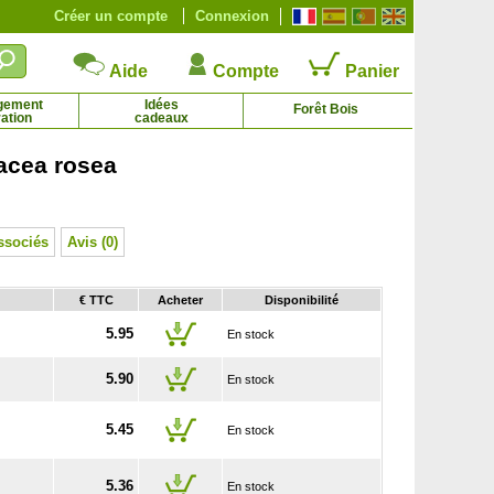
Créer un compte
Connexion
Aide
Compte
Panier
gement
Idées
Forêt Bois
ation
cadeaux
acea rosea
Bouleau à papier
7.52 € - 64.38 €
Bouleau blanc
1.35 € - 64.38 €
ssociés
Avis (0)
€ TTC
Acheter
Disponibilité
5.95
En stock
5.90
En stock
5.45
En stock
5.36
En stock