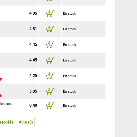
4.95
En stock
4.81
En stock
4.45
En stock
4.45
En stock
4.25
En stock
SE
.
3.95
En stock
SE
.
ion lente
0.40
En stock
ssociés
Avis (0)