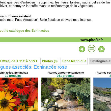
tent que peu d'entretien : supprimez les fleurs fanées, saufs celles de fin
l'hiver, et nettoyez la touffe avant le redémarrage de la végétation.
rs cultivars existent:
acée rose ‘Fatal Attraction’: Belle floraison estivale rose intense.
tout le catalogue des Echinacées
www.planfor.fr
 Offres) de 3.95 € à 5.95 €
Photos (8)
Fiche technique
Catalogues a
ogues associés: Echinacée rose
chinacées, Echinacea
Plantes autour de la piscine
Plantes cou
10 produits
261 produits
2