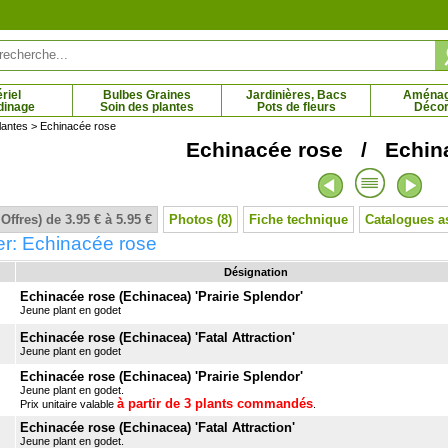
riel
Bulbes Graines
Jardinières, Bacs
Aména
dinage
Soin des plantes
Pots de fleurs
Décor
lantes
> Echinacée rose
Echinacée rose / Echin
nvillier mauve
Bougainvillier rouge
5 € - 44.95 €
28.08 € - 29.75 €
 Offres) de 3.95 € à 5.95 €
Photos (8)
Fiche technique
Catalogues a
er: Echinacée rose
Désignation
Echinacée rose (Echinacea) 'Prairie Splendor'
Jeune plant en godet
Echinacée rose (Echinacea) 'Fatal Attraction'
Jeune plant en godet
Echinacée rose (Echinacea) 'Prairie Splendor'
Jeune plant en godet.
à partir de 3 plants commandés
Prix unitaire valable
.
Echinacée rose (Echinacea) 'Fatal Attraction'
Jeune plant en godet.