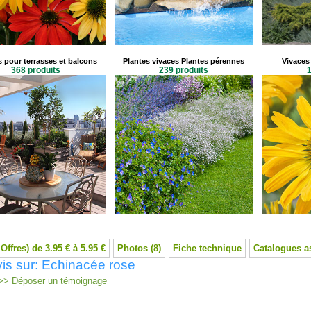
s pour terrasses et balcons
Plantes vivaces Plantes pérennes
Vivaces 
368 produits
239 produits
1
 Offres) de 3.95 € à 5.95 €
Photos (8)
Fiche technique
Catalogues a
is sur: Echinacée rose
> Déposer un témoignage