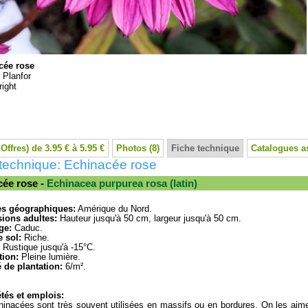
cée rose
:
Planfor
ight
 Offres) de 3.95 € à 5.95 €
Photos (8)
Fiche technique
Catalogues a
technique: Echinacée rose
cée rose -
Echinacea purpurea rosa (latin)
es géographiques:
Amérique du Nord.
ions adultes:
Hauteur jusqu'à 50 cm, largeur jusqu'à 50 cm.
ge:
Caduc.
 sol:
Riche.
Rustique jusqu'à -15°C.
tion:
Pleine lumière.
 de plantation:
6/m².
tés et emplois:
inacées sont très souvent utilisées en massifs ou en bordures. On les aime 