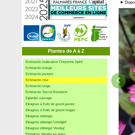
Dipladenia Tipi
⯈ Diapo
Distylium 'Blue Cascade'
Dodonée pourpre
Douglas
Dracaena fragrans, massangeana
Dracaena marginata
Echinacée blanche
Echinacée 'Green Envy'
Echinacée 'Green Twister'
Plantes de A à Z
Echinacée jaune
Echinacée multicolore 'Cheyenne Spirit'
Echinacée orange
Echinacée pourpre
Echinacée rose
Echinacée rouge
Echinacée 'Secret Romance'
Eglantier sauvage
Eleagnus à fruits de goumi jaunes
Eleagnus à fruits de goumi rouges
Eleagnus ebbingei
Eleagnus ebbingei 'Limelight'
Eleagnus ebbingei 'Viveleg'
Elsholtzia, Menthe en arbre