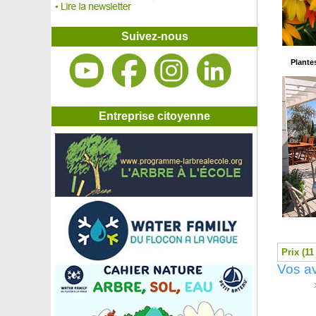
Eucalyptus à petites feuilles
Eucalyptus de Gunn
Eucalyptus des Neiges
Suivez-nous
Eucalyptus 'France Bleu'
Eucalyptus globuleux, Gommier bleu
Plante
Eucalyptus nitens, Gommier brillant
Euphorbe de Corse
Euphorbe Herbe à taupe, Euphorbe épurge
Euphorbe 'Purpurea'
Entreprise citoyenne
Exochorde
Exochorde 'The Bride'
Faux Noisetier parfumé
Faux-Pistachier, Patenôtrier
Fétuque bleue
Fétuque Gautieri
Févier à 3 épines inermis, Févier d'Amérique
Ficus benjamina 'Danielle'
Ficus 'Golden King'
Prix (11
Ficus sabre
Vos av
Figuier 'Brown Turkey'
Figuier 'De Marseille'
>
Figuier 'Goutte d'or'
Figuier 'Ice Crystal'