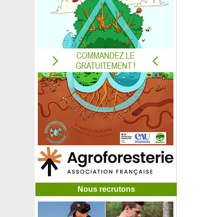
Figuier nain autofertile
Figuier 'Noire de Bellone'
Figuier 'Noire de Caromb'
Figuier 'Violette de Sollies'
Filaire à feuilles étroites
Filao, Pin australien
Flamboyant
Forsythia blanc de Corée
Forsythia intermedia
Forsythia rampant
Forsythia rose de Corée
Fougère arborescente
Fougère Asplenium trichomanes
Fougère de Boston
Fougère Dryopteris erythrosora
Fougère Polypode commun
Fragon petit houx
Fraisier 'Anablanca'
Fraisier 'Charlotte'
Nous recrutons
Fraisier 'Cijosée'
Fraisier 'Cirafine'
Fraisier 'Colossus', Fraisier géant