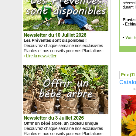
Erable du Japon 'Butterfly'
nécessi
durant 
Erable du japon 'Deshojo'
Erable du Japon 'Dissectum garnet'
Plusieu
Erable du Japon 'Dissectum viridis'
- Echin
Erable du Japon 'Koto no ito'
Erable du Japon 'Orange Dream'
•
Voir 
Erable du Japon 'Ornatum'
Erable du Japon 'Osakazuki'
Erable du père David
Erable griseum, Erable cannelle
Erable jaspé, Érable de Pennsylvanie
Erable plane
Prix (11
Erable rouge
Catal
Erable sycomore
Erigeron rose, Vergerette glauque
E
Eriostème à feuilles de Myoporum, Philotheca
Érythrine crête de coq
Escallonia 'Iveyi'
Escallonia macrantha Rose
Escallonia macrantha rouge
Escallonia organiensis Aureovariegata
Estragon