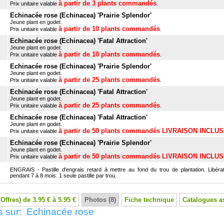
à partir de 3 plants commandés
Prix unitaire valable
.
Echinacée rose (Echinacea) 'Prairie Splendor'
Jeune plant en godet.
à partir de 10 plants commandés
Prix unitaire valable
.
Echinacée rose (Echinacea) 'Fatal Attraction'
Jeune plant en godet.
à partir de 10 plants commandés
Prix unitaire valable
.
Echinacée rose (Echinacea) 'Prairie Splendor'
Jeune plant en godet.
à partir de 25 plants commandés
Prix unitaire valable
.
Echinacée rose (Echinacea) 'Fatal Attraction'
Jeune plant en godet.
à partir de 25 plants commandés
Prix unitaire valable
.
Echinacée rose (Echinacea) 'Fatal Attraction'
Jeune plant en godet.
à partir de 50 plants commandés LIVRAISON INCLU
Prix unitaire valable
Echinacée rose (Echinacea) 'Prairie Splendor'
Jeune plant en godet.
à partir de 50 plants commandés LIVRAISON INCLU
Prix unitaire valable
ENGRAIS - Pastille d'engrais retard à mettre au fond du trou de plantation. Libérat
pendant 7 à 8 mois. 1 seule pastille par trou.
 Offres) de 3.95 € à 5.95 €
Photos (8)
Fiche technique
Catalogues a
s sur: Echinacée rose