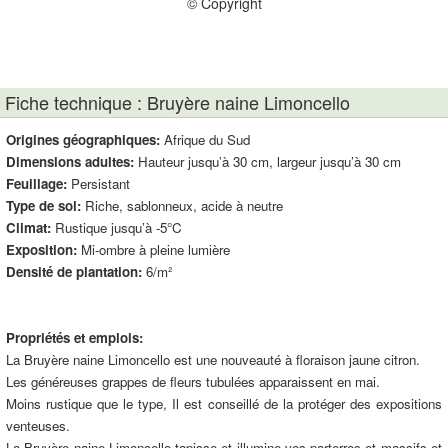
© Copyright
Fiche technique : Bruyère naine Limoncello
Origines géographiques:
Afrique du Sud
Dimensions adultes:
Hauteur jusqu’à 30 cm, largeur jusqu’à 30 cm
Feuillage:
Persistant
Type de sol:
Riche, sablonneux, acide à neutre
Climat:
Rustique jusqu’à -5°C
Exposition:
Mi-ombre à pleine lumière
Densité de plantation:
6/m²
Propriétés et emplois:
La Bruyère naine Limoncello est une nouveauté à floraison jaune citron.
Les généreuses grappes de fleurs tubulées apparaissent en mai.
Moins rustique que le type, Il est conseillé de la protéger des expositions
venteuses.
La Bruyère naine Limoncello tapisse et illumine vos parterres et massifs et