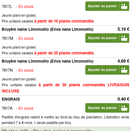
7817L
-
En stock
Jeune plant en godet.
à partir de 10 plants commandés
Prix unitaire valable
.
5.19 €
Bruyère naine Limoncello (Erica nana Limoncello)
7817M
-
En stock
Jeune plant en godet.
à partir de 25 plants commandés
Prix unitaire valable
.
4.69 €
Bruyère naine Limoncello (Erica nana Limoncello)
7817N
-
En stock
Jeune plant en godet.
à partir de 50 plants commandés LIVRAISON
Prix unitaire valable
INCLUSE
.
0.40 €
ENGRAIS
7817A
-
En stock
Pastille d'engrais retard à mettre au fond du trou de plantation. Libération lente
pendant 7 à 8 mois. 1 seule pastille par trou.