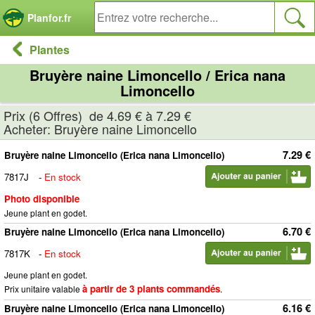
Panneau de gestion des cookies
Planfor.fr
Plantes
Bruyère naine Limoncello / Erica nana
Limoncello
Prix (6 Offres) de 4.69 € à 7.29 €
Acheter: Bruyère naine Limoncello
7.29 €
Bruyère naine Limoncello (Erica nana Limoncello)
7817J
-
En stock
Photo disponible
Jeune plant en godet.
6.70 €
Bruyère naine Limoncello (Erica nana Limoncello)
7817K
-
En stock
Jeune plant en godet.
à partir de 3 plants commandés
Prix unitaire valable
.
6.16 €
Bruyère naine Limoncello (Erica nana Limoncello)