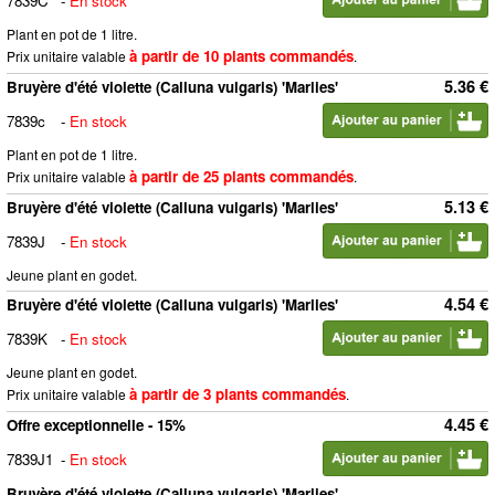
7839C
-
En stock
Plant en pot de 1 litre.
à partir de 10 plants commandés
Prix unitaire valable
.
5.36 €
Bruyère d'été violette (Calluna vulgaris) 'Marlies'
7839c
-
En stock
Plant en pot de 1 litre.
à partir de 25 plants commandés
Prix unitaire valable
.
5.13 €
Bruyère d'été violette (Calluna vulgaris) 'Marlies'
7839J
-
En stock
Jeune plant en godet.
4.54 €
Bruyère d'été violette (Calluna vulgaris) 'Marlies'
7839K
-
En stock
Jeune plant en godet.
à partir de 3 plants commandés
Prix unitaire valable
.
4.45 €
Offre exceptionnelle - 15%
7839J1
-
En stock
Bruyère d'été violette (Calluna vulgaris) 'Marlies'