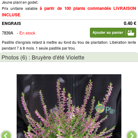
Jeune plant en godet.
à partir de 100 plants commandés LIVRAISON
Prix unitaire valable
INCLUSE
.
0.40 €
ENGRAIS
7839A
-
En stock
Pastille d'engrais retard à mettre au fond du trou de plantation. Libération lente
pendant 7 à 8 mois. 1 seule pastille par trou.
Photos (6) : Bruyère d'été Violette