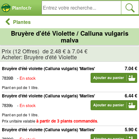
Panneau de gestion des cookies
Planfor.fr
Plantes
Bruyère d'été Violette / Calluna vulgaris
malva
Prix (12 Offres) de 2.48 € à 7.04 €
Acheter: Bruyère d'été Violette
7.04 €
Bruyère d'été violette (Calluna vulgaris) 'Marlies'
7839B
-
En stock
Plant en pot de 1 litre.
6.44 €
Bruyère d'été violette (Calluna vulgaris) 'Marlies'
7839b
-
En stock
Plant en pot de 1 litre.
à partir de 3 plants commandés
Prix unitaire valable
.
5.90 €
Bruyère d'été violette (Calluna vulgaris) 'Marlies'