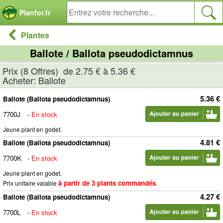
Panneau de gestion des cookies
Planfor.fr
Plantes
Ballote / Ballota pseudodictamnus
Prix (8 Offres) de 2.75 € à 5.36 €
Acheter: Ballote
5.36 €
Ballote (Ballota pseudodictamnus)
7700J
-
En stock
Jeune plant en godet.
4.81 €
Ballote (Ballota pseudodictamnus)
7700K
-
En stock
Jeune plant en godet.
à partir de 3 plants commandés
Prix unitaire valable
.
4.27 €
Ballote (Ballota pseudodictamnus)
7700L
-
En stock