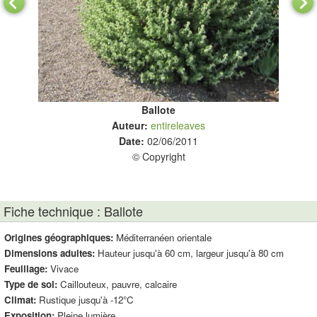
Ballote
Auteur:
entireleaves
Date:
02/06/2011
© Copyright
Fiche technique : Ballote
Origines géographiques:
Méditerranéen orientale
Dimensions adultes:
Hauteur jusqu'à 60 cm, largeur jusqu'à 80 cm
Feuillage:
Vivace
Type de sol:
Caillouteux, pauvre, calcaire
Climat:
Rustique jusqu'à -12°C
Exposition:
Pleine lumière