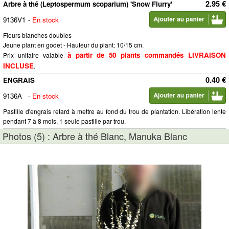
2.95 €
Arbre à thé (Leptospermum scoparium) 'Snow Flurry'
9136V1
-
En stock
Fleurs blanches doubles
Jeune plant en godet - Hauteur du plant: 10/15 cm.
à partir de 50 plants commandés LIVRAISON
Prix unitaire valable
INCLUSE
.
0.40 €
ENGRAIS
9136A
-
En stock
Pastille d'engrais retard à mettre au fond du trou de plantation. Libération lente
pendant 7 à 8 mois. 1 seule pastille par trou.
Photos (5) : Arbre à thé Blanc, Manuka Blanc