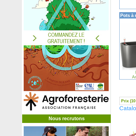
Azalée japonaise blanche
Azalée japonaise 'Blue Danube'
Pots à 
Azalée japonaise 'Fête des Mères'
Azalée japonaise 'Hino Crimson'
Azalée japonaise 'Ho Oden'
Azalée japonaise 'Olga Niblett'
Azalée japonaise 'Pink Spider'
Azalée japonaise 'Sachsenstern'
Azalée japonaise 'Salmon's Leap'
Azalée japonaise 'Sir Robert'
Azalée japonaise 'Ward's Ruby'
Azara à petites feuilles
An
Azara à petites feuilles panachées
Baguenaudier
Baie de mai
Ballote
Prix (10
Bambou à feuilles de houx
Catalo
Bambou Bambusa multiplex Alphonse Karr
Bambou Bashania fargesii
Nous recrutons
Bambou Canne de Charlot
Bambou Chimono. marmorea
Bambou Chimono. quadra.