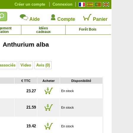
Créer un compte
Connexion
Aide
Compte
Panier
gement
Idées
Forêt Bois
ation
cadeaux
 Anthurium alba
Oranger
Oranger du Mexique
21.59 € - 134.71 €
2.85 € - 9.69 €
associés
Video
Avis (0)
€ TTC
Acheter
Disponibilité
23.27
En stock
21.59
En stock
19.42
En stock