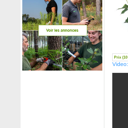
Bambou Chimono. quadra. Tatejima
Bambou Chusquea couleou
Bambou Fargesia angustissima
Bambou Fargesia jiuzhaigou Genf Red
Bambou Fargesia nitida 'Black Pearl'
Bambou Fargesia nitida 'Gansu'
Bambou Fargesia nitida 'Volcano'
Bambou Fargesia nitida 'Winter Joy'
Bambou Fargesia papyrifera blue
Bambou Fargesia robusta Campbell
Prix (10
Bambou Fargesia robusta 'Formidable Wenchuan'
Video:
Bambou Fargesia robusta Pingwu
Bambou Fargesia robusta 'Wolong' Parapluie
Bambou Fargesia rufa
Bambou Fargesia rufa Variegata
Bambou Fargesia scabrida Asian W.
Bambou Hibano. tranquillans
Bambou Hibano. tranquillans Shiro.
Bambou Indocalamus latifolius
Bambou Metake
Bambou Metake Tsutsumiana
Bambou Moso
Bambou Phyllostachys atrovaginata