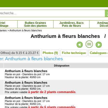
riel
Bulbes Graines
Jardinières, Bacs
Aména
dinage
Soin des plantes
Pots de fleurs
Décor
lantes
> Anthurium à fleurs blanches
Anthurium à fleurs blanches /
, plant d'Olivier
Olivier Tige
 € - 14.95 €
18.45 € - 57.95 €
 Offres) de 9.15 € à 23.27 €
Photos (9)
Fiche technique
Catalogues 
r: Anthurium à fleurs blanches
Désignation
Anthurium à fleurs blanches
Plante en pot - Diamètre du pot: 17 cm
Hauteur de la plante: 40/60 cm
Anthurium à fleurs blanches
Plante en pot - Diamètre du pot: 17 cm
Hauteur de la plante: 40/60 cm.
à partir de 2 plants commandés
Prix unitaire valable
.
Anthurium à fleurs blanches
Plante en pot - Diamètre du pot: 17 cm
Hauteur de la plante: 40/60 cm.
à partir de 6 plants commandés
Prix unitaire valable
.