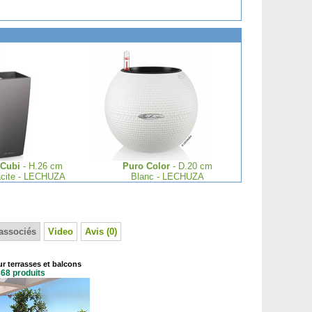
-Cubi
- H.26 cm
Puro Color
- D.20 cm
acite - LECHUZA
Blanc - LECHUZA
associés
Video
Avis (0)
r terrasses et balcons
68 produits