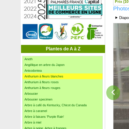
Prix (10
Ancolie 'Blue Star'
Ancolie 'Crismon Star'
Photos
Ancolie 'Kristall'
⯈ Diapo
Ancolie 'Nora Barlow'
Andromède campanulée
Andromède en arbre
Andromède, Pieris
Anémone du Japon blanche
Anémone du Japon rose
Plantes de A à Z
Anémone du Japon rose foncé
Aneth
Angélique en arbre du Japon
Anisodontea
Anthurium à fleurs blanches
Anthurium à fleurs roses
Anthurium à fleurs rouges
Arbousier
Arbousier specimen
Arbre à café du Kentucky, Chicot du Canada
Arbre à caramel
Arbre à faisans 'Purple Rain'
Arbre à miel
Arbre à neige, Arbre à franges