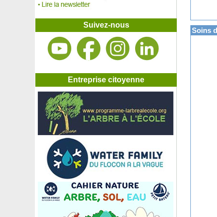
Astrance Blanche
Astrance Rose
Astrance Rouge
Suivez-nous
Aubépine à fleurs rouges 'Paul's Scarlet'
Soins d
Aubépine blanche, Aubépine monogyne
Aucuba du Japon 'Crotonifolia'
Aulne à feuilles en coeur
Aulne blanc
Aulne glutineux
Entreprise citoyenne
Aulne glutineux 'Imperialis'
Aulne rouge
Avocatier 'Bacon'
Avocatier 'Ettinger'
Avocatier 'Fuerte'
Avocatier 'Hass'
Azalée caduque Blanche
Azalée caduque 'Gibraltar'
Azalée caduque 'Golden Flare'
Azalée caduque 'Hotspur Red'
Azalée caduque 'Jolie Madame'
Azalée caduque 'Nabucco'
Azalée japonaise 'Arabesk'
Azalée japonaise 'Bengal Fire'