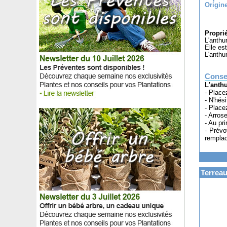
Arbre de Franklin
Origin
Arbre de Judée
Arbre du clergé 'Fargesii'
Proprié
Arbre Pompadour, Arbre aux anémones
L'anthur
Arbuste à balai blanc 'White Candy'
Elle es
L'anthu
Arbuste aux bonbons Blanc
Arbuste aux bonbons Violet
Arbuste banane
Consei
L'anth
Areca
- Place
Argousier
- N'hési
Aronie noire
- Place
- Arros
Aronie rouge 'Brilliant'
- Au pr
Asiminier trilobé Paw paw
- Prévo
Asparagus de Sprenger
remplac
Aster d’automne blanc
Aster d'automne bleu
Aster d’automne rose
Terreau
Aster d’automne rouge
Aster d'automne violet
Astilbe Blanche
Astilbe Rose
Astilbe Rouge