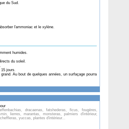
que du Sud.
absorber l'ammoniac et le xylène.
stamment humides.
rects du soleil.
.
 15 jours.
s grand. Au bout de quelques années, un surfaçage pourra
pour
effenbachias, dracaenas, fatshederas, ficus, fougères,
min, lierres, marantas, monsteras, palmiers d'intérieur,
heffleras, yuccas, plantes d'intérieur...