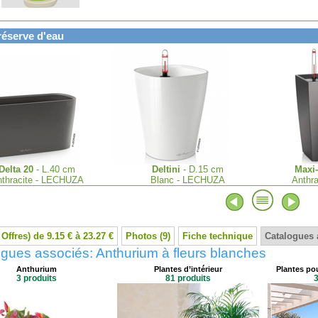
réserve d'eau
Delta 20
- L.40 cm
Deltini
- D.15 cm
Maxi
thracite - LECHUZA
Blanc - LECHUZA
Anthr
 Offres) de 9.15 € à 23.27 €
Photos (9)
Fiche technique
Catalogues 
gues associés: Anthurium à fleurs blanches
Anthurium
Plantes d’intérieur
Plantes pou
3 produits
81 produits
3