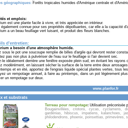
es géographiques:
Forêts tropicales humides d'Amérique centrale et d'Améri
tés et emplois:
ium est une plante facile à vivre, et très appréciée en intérieur.
t également connue pour ses propriétés dépolluantes, car elle a la capacité d'
rium a un beau feuillage vert luisant, et produit des fleurs blanches.
ls d'entretien:
urium a besoin d'une atmosphère humide.
z sous le pot une soucoupe remplie de billes d'argile qui devront rester con
tez pas non plus à pulvériser de l'eau sur le feuillage si l'air devient sec.
z-le idéalement derrière une fenêtre exposée plein sud, en évitant les rayons di
ez modérément, en laissant sécher la surface de la terre entre deux arrosages
intemps et en été, apportez de l'engrais liquide spécial plantes vertes, tous les
yez un rempotage annuel, à faire au printemps, dans un pot légèrement plu
er un rempotage sur deux.
www.planfor.fr
x et substrats
Terreau pour rempotage
:
Utilisation préconisée 
Bougainvillées, crotons, cycas, cyclamens, di
gardénias, hibiscus, impatiens, kalanchoes, jas
philodendrons, phoenix, poinsettias, primevères, sc