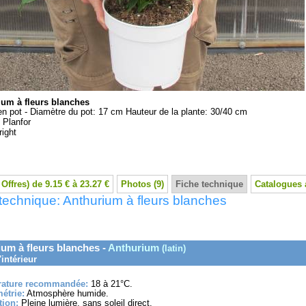
ium à fleurs blanches
en pot - Diamètre du pot: 17 cm Hauteur de la plante: 30/40 cm
:
Planfor
ight
 Offres) de 9.15 € à 23.27 €
Photos (9)
Fiche technique
Catalogues 
technique: Anthurium à fleurs blanches
um à fleurs blanches -
Anthurium
(latin)
'intérieur
ature recommandée:
18 à 21°C.
étrie:
Atmosphère humide.
tion:
Pleine lumière, sans soleil direct.