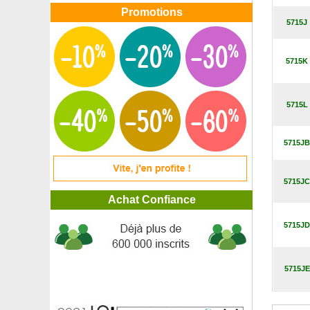
Agapanthe 'Queen Mum'
Promotions
5715J
Agastache bleue, Anis hysope
Agave des montagnes
Aglaonème, Aglaonema
5715K
Airelle rouge
Ajonc d'Europe
Akébie à cinq feuilles, Akebia
5715L
Albizia julibrissin 'Ombrella'
Albizia julibrissin 'Summer chocolate'
Albizia pleureur 'Chocolate Fountain'
5715JB
Aliboufier pourpre 'Purple Dress'
Aliboufier, Styrax
Alisier blanc
5715JC
Alisier de Suède
Achat Confiance
Alisier torminal
Alocasia noir, Alocasia amazonica
5715JD
Aloe vera
Amandier à fruits
Amandier de Chine, Amandier à fleurs
5715JE
Amandier nain autofertile
Amélanchier canadensis
Amélanchier ovalis