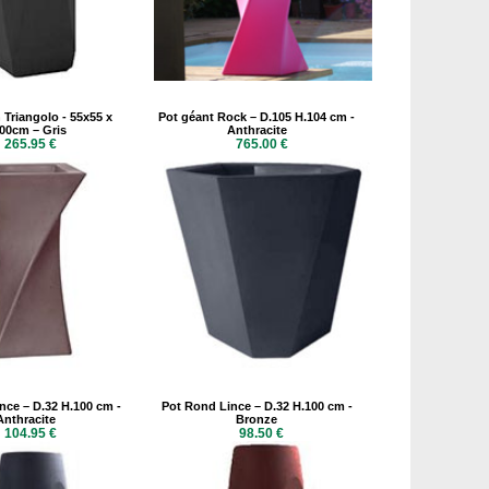
 Triangolo - 55x55 x
Pot géant Rock – D.105 H.104 cm -
00cm – Gris
Anthracite
265.95 €
765.00 €
nce – D.32 H.100 cm -
Pot Rond Lince – D.32 H.100 cm -
Anthracite
Bronze
104.95 €
98.50 €