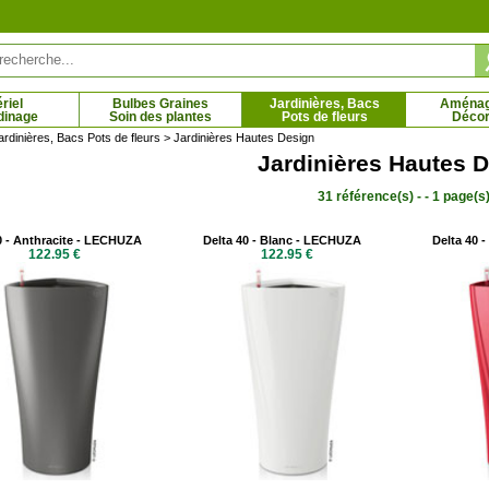
riel
Bulbes Graines
Jardinières, Bacs
Aména
dinage
Soin des plantes
Pots de fleurs
Décor
ardinières, Bacs Pots de fleurs
> Jardinières Hautes Design
Jardinières Hautes 
31 référence(s) - - 1 page(s
sia robusta Campbell
Bambou Fargesia robusta Pingwu
5 € - 72.50 €
8.95 € - 70.95 €
0 - Anthracite - LECHUZA
Delta 40 - Blanc - LECHUZA
Delta 40 
122.95 €
122.95 €