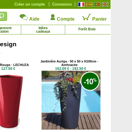
Créer un compte
Connexion
Aide
Compte
Panier
gement
Idées
Forêt Bois
ation
cadeaux
Design
)
Bambou Fargesia rufa
Bambou Phyllostachys nigra
8.25 € - 69.00 €
15.95 € - 64.75 €
Jardinière Auriga - 50 x 50 x H100cm -
- Rouge - LECHUZA
Anthracite
127.50 €
162.00 € - 192.50 €