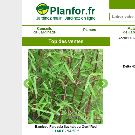
Panneau de gestion des cookies
Conseils
Maté
Plantes
de Jardinage
de Jar
Accueil
>
J
Top des ventes
Bambou Farge
13.0
Delta 4
hsenstern'
Bambou Fargesia jiuzhaigou Genf Red
 €
13.60 € - 94.50 €