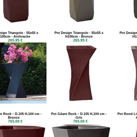
sign Triangolo - 55x55 x
Pot Design Triangolo - 55x55 x
Pot Design
100cm - Anthracite
H100cm - Bronze
H1
265.95 €
265.95 €
t Rock – D.105 H.104 cm -
Pot Géant Rock – D.105 H.104 cm -
Pot Rond Li
Bronze
Gris
765.00 €
765.00 €