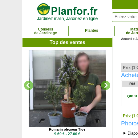
Panneau de gestion des cookies
Conseils
Maté
Plantes
de Jardinage
de Jar
Accueil
>
J
Top des ventes
Roma
2.4
Prix (1 
Achet
Réf
Q0131
Prix (1 
Photo
 Tige
Romarin pleureur Tige
⯈ Diapo
 €
9.69 € - 27.00 €