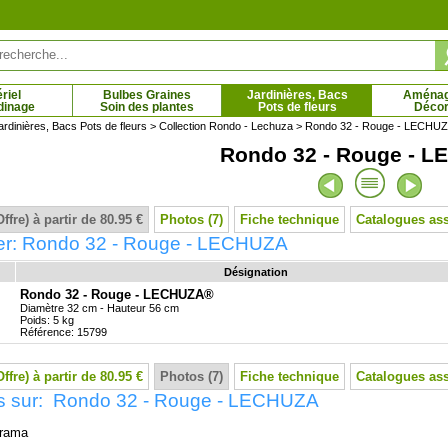
riel
Bulbes Graines
Jardinières, Bacs
Aména
dinage
Soin des plantes
Pots de fleurs
Décor
ardinières, Bacs Pots de fleurs
>
Collection Rondo - Lechuza
> Rondo 32 - Rouge - LECHU
Rondo 32 - Rouge - 
rin rampant
Rose du Désert - Floraison rouge
4 € - 5.95 €
16.18 € - 17.85 €
Offre) à partir de 80.95 €
Photos (7)
Fiche technique
Catalogues as
er: Rondo 32 - Rouge - LECHUZA
Désignation
Rondo 32 - Rouge - LECHUZA®
Diamètre 32 cm - Hauteur 56 cm
Poids: 5 kg
Référence: 15799
Offre) à partir de 80.95 €
Photos (7)
Fiche technique
Catalogues as
s sur: Rondo 32 - Rouge - LECHUZA
rama