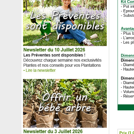
Kit Com
- Pot i
- Eprou
- Subst
Avanta
- Plus 
- L'arr
- Les p
Dimens
Dimens
- Diamè
- Haute
Dimens
- Diamè
- Haute
- Volum
- Réserv
Prix (1 