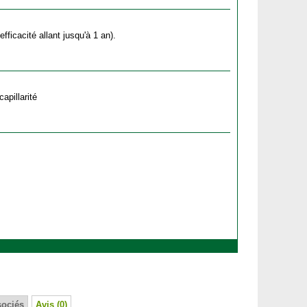
fficacité allant jusqu'à 1 an).
apillarité
sociés
Avis (0)