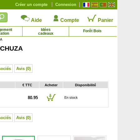
Créer un compte
Connexion
Aide
Compte
Panier
gement
Idées
Forêt Bois
ation
cadeaux
ZA
LECHUZA
Rosier de Banks 'Lutea'
Rosier paysager blanc 'White Fairy'
3.73 € - 29.75 €
2.65 € - 8.12 €
sociés
Avis (0)
€ TTC
Acheter
Disponibilité
80.95
En stock
sociés
Avis (0)