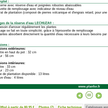
plet :
nterne avec réserve d'eau et poignées robustes abaissables
vette de remplissage avec indicateur de niveau d'eau
rat de plantation (composé de pierres volcanique et d'engrais retard, pour une e
ges de la réserve d'eau LECHUZA® :
besoin d'arroser régulièrement les plantes
osage se fait en toute simplicité, grâce à l'éprouvette de remplissage
lantes absorbent directement la quantité d'eau nécessaire à leurs besoins par c
ions :
ions extérieures:
tre en haut du pot : 32 cm
ur : 56 cm
ions intérieures:
tre : 33 cm
ur : 23 cm
e de plantation disponible : 13 litres
e d'eau : 4 litres
www.planfor.fr
Offre) à partir de 80.95 €
Photos (7)
Fiche technique
Catalogues as