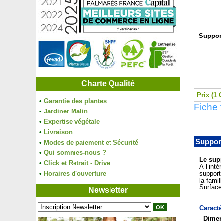
Suppor
Charte Qualité
Prix (1 
•
Garantie des plantes
Fiche
•
Jardiner Malin
•
Expertise végétale
•
Livraison
Suppor
•
Modes de paiement et Sécurité
•
Qui sommes-nous ?
Le sup
•
Click et Retrait - Drive
A l’int
•
Horaires d'ouverture
support
la fami
Surface
Newsletter
Caracté
-
Dimen