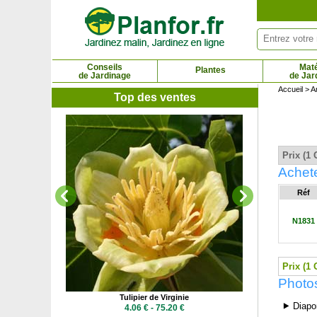
Panneau de gestion des cookies
Conseils
Maté
Plantes
de Jardinage
de Jar
Accueil
>
A
Top des ventes
Verveine
2.3
Prix (1 
Achet
Réf
N1831
Prix (1 
Photo
e Provence
Tulipier de Virginie
⯈ Diapo
 €
4.06 € - 75.20 €