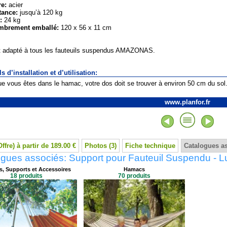
re:
acier
tance:
jusqu’à 120 kg
:
24 kg
mbrement emballé:
120 x 56 x 11 cm
t adapté à tous les fauteuils suspendus AMAZONAS.
s d’installation et d’utilisation:
ue vous êtes dans le hamac, votre dos doit se trouver à environ 50 cm du sol
www.planfor.fr
Offre) à partir de 189.00 €
Photos (3)
Fiche technique
Catalogues a
ogues associés: Support pour Fauteuil Suspendu - 
, Supports et Accessoires
Hamacs
18 produits
70 produits