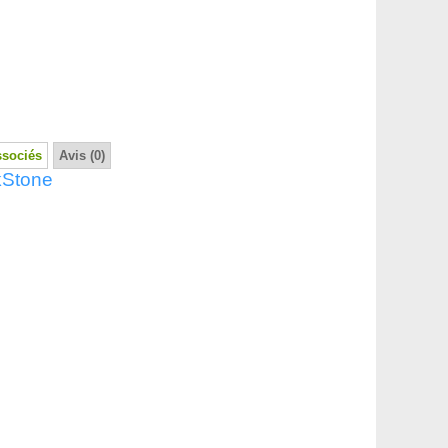
ssociés
Avis (0)
kStone