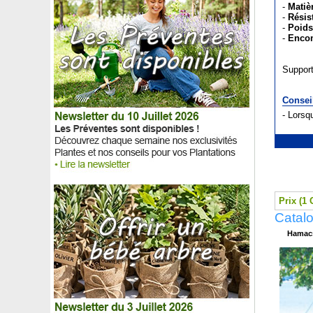
-
Matiè
-
Résis
-
Poids
-
Enco
Suppor
Conseil
- Lorsq
Prix (1 
Catal
Hamacs