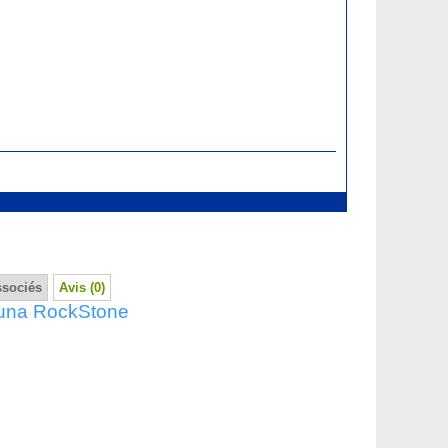
.
ssociés
Avis (0)
Luna RockStone