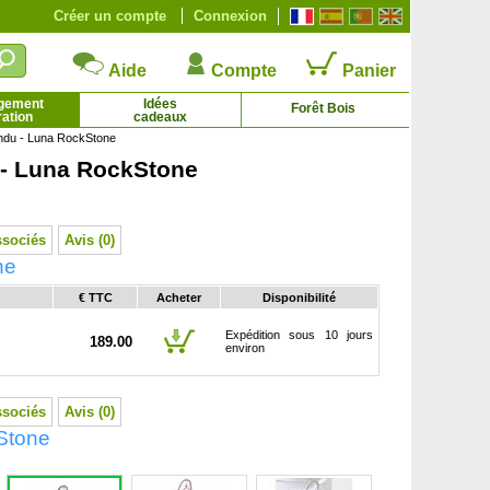
Créer un compte
Connexion
Aide
Compte
Panier
gement
Idées
Forêt Bois
ation
cadeaux
endu - Luna RockStone
 - Luna RockStone
igne de table Chasselas doré
Vigne de table Chasselas rosé
9.69 € - 21.10 €
8.95 € - 23.27 €
ssociés
Avis (0)
ne
€ TTC
Acheter
Disponibilité
Expédition sous 10 jours
189.00
environ
ssociés
Avis (0)
Stone