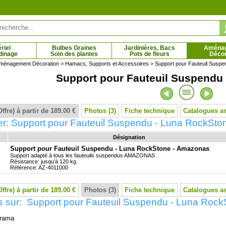
riel
Bulbes Graines
Jardinières, Bacs
Aména
dinage
Soin des plantes
Pots de fleurs
Décor
ménagement Décoration
>
Hamacs, Supports et Accessoires
> Support pour Fauteuil Susp
Support pour Fauteuil Suspendu
 de Buenos Aires
Verveine nodiflore couvre-sol gazonnante
V
0 € - 6.44 €
2.87 € - 7.80 €
Offre) à partir de 189.00 €
Photos (3)
Fiche technique
Catalogues a
er: Support pour Fauteuil Suspendu - Luna RockSto
Désignation
Support pour Fauteuil Suspendu - Luna RockStone - Amazonas
Support adapté à tous les fauteuils suspendus AMAZONAS
Résistance: jusqu’à 120 kg
Référence: AZ-4011000
Offre) à partir de 189.00 €
Photos (3)
Fiche technique
Catalogues a
s sur: Support pour Fauteuil Suspendu - Luna Rock
rama