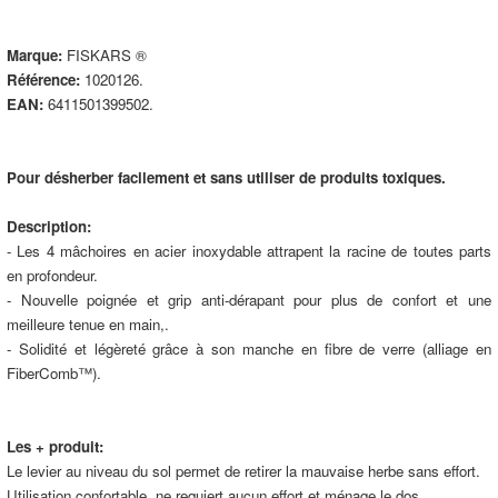
Marque:
FISKARS ®
Référence:
1020126.
EAN:
6411501399502.
Pour désherber facilement et sans utiliser de produits toxiques.
Description:
- Les 4 mâchoires en acier inoxydable attrapent la racine de toutes parts
en profondeur.
- Nouvelle poignée et grip anti-dérapant pour plus de confort et une
meilleure tenue en main,.
- Solidité et légèreté grâce à son manche en fibre de verre (alliage en
FiberComb™).
Les + produit:
Le levier au niveau du sol permet de retirer la mauvaise herbe sans effort.
Utilisation confortable, ne requiert aucun effort et ménage le dos.