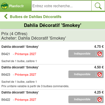
Panneau de gestion des cookies
Planfor.fr
Bulbes de Dahlias Décoratifs
Dahlia Décoratif 'Smokey'
Prix (4 Offres)
Acheter: Dahlia Décoratif 'Smokey'
4.75 €
Dahlia décoratif ‘Smokey’
B6421
-
Printemps 2027
Sachet de 1 bulbe, calibre 1
4.50 €
Dahlia décoratif ‘Smokey’
B6423
-
Printemps 2027
Sachet de 1 bulbe, calibre 1
Prix unitaire valable à partir de 3 bulbes commandés.
4.25 €
Dahlia décoratif ‘Smokey’
B6422
-
Printemps 2027