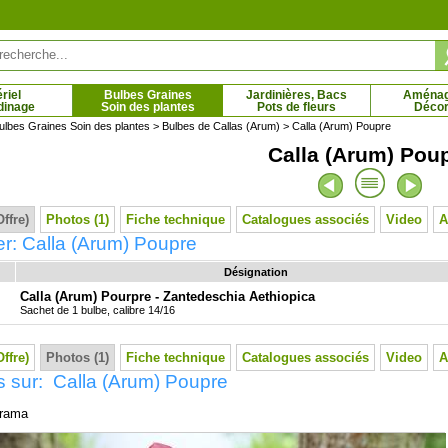
riel
Bulbes Graines
Jardinières, Bacs
Aména
dinage
Soin des plantes
Pots de fleurs
Décor
ulbes Graines Soin des plantes
>
Bulbes de Callas (Arum)
> Calla (Arum) Poupre
Calla (Arum) Pou
anthe bleue
Agastache bleue, Anis hysope
5 € - 8.61 €
2.59 € - 5.13 €
Offre)
Photos (1)
Fiche technique
Catalogues associés
Video
A
r: Calla (Arum) Poupre
Désignation
Calla (Arum) Pourpre - Zantedeschia Aethiopica
Sachet de 1 bulbe, calibre 14/16
Offre)
Photos (1)
Fiche technique
Catalogues associés
Video
A
 sur: Calla (Arum) Poupre
rama