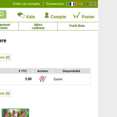
Créer un compte
Connexion
Aide
Compte
Panier
gement
Idées
Forêt Bois
ation
cadeaux
pre
Albizia julibrissin 'Ombrella'
Amélanchier canadensis
9.69 € - 96.84 €
1.45 € - 10.28 €
vis (0)
€ TTC
Acheter
Disponibilité
5.80
Epuisé
vis (0)