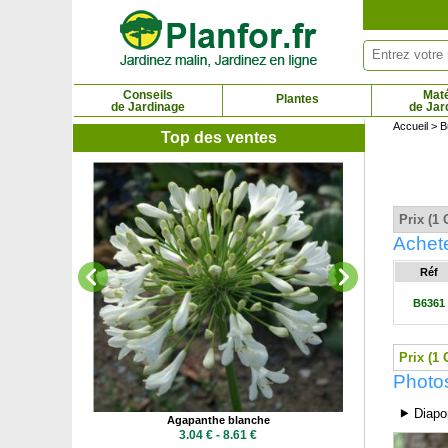
Panneau de gestion des cookies
Conseils
Maté
Plantes
de Jardinage
de Jar
Accueil
>
B
Top des ventes
Agap
2.6
Prix (1 
Achete
Réf
B6361
Prix (1 
Photos
⯈ Diapo
-sol
Agapanthe blanche
 €
3.04 € - 8.61 €