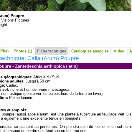
(Arum) Poupre
:
Visions Pictures
ight
Offre)
Photos (1)
Fiche technique
Catalogues associés
Video
A
technique: Calla (Arum) Poupre
oupre -
Zantedeschia aethiopica (latin)
es géographiques:
Afrique du Sud.
ions adultes:
Jusqu'à 50 cm.
ge:
Caduc.
 sol:
riche et humide, voire marécageux.
non rustique (conserver les bulbes hors de la terre en hiver).
tion:
Pleine lumière.
tés et emplois:
a pourpre, aussi appelé arum, est une plante à tubercule au feuillage vert lui
r a également une excellente tenue en bouquets.
ercules se plantent au printemps. On prendra soin de leur offrir un sol hum
t elle risque de perdre son feuillage en sol trop sec.