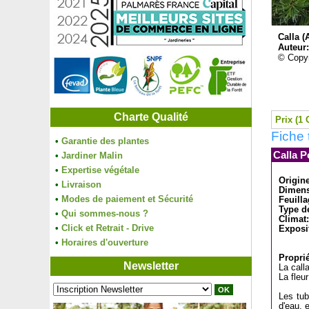
Calla 
Auteur
© Copyr
Charte Qualité
Prix (1 
Fiche 
•
Garantie des plantes
Calla P
•
Jardiner Malin
•
Expertise végétale
Origin
•
Livraison
Dimens
•
Modes de paiement et Sécurité
Feuilla
Type de
•
Qui sommes-nous ?
Climat:
•
Click et Retrait - Drive
Exposi
•
Horaires d'ouverture
Proprié
Newsletter
La call
La fleu
Les tub
d'eau, e