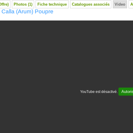
Offre)
Photos (1)
Fiche technique
Catalogues associés
Video
A
 Calla (Arum) Poupre
Autori
YouTube est désactivé.