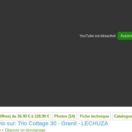
Autori
YouTube est désactivé.
Offres) de 36.90 € à 128.90 €
Photos (14)
Fiche technique
Catalogue
is sur: Trio Cottage 30 - Granit - LECHUZA
> Déposer un témoignage