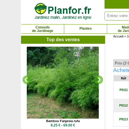
Panneau de gestion des cookies
Conseils
Maté
Plantes
de Jardinage
de Jar
Accueil
>
J
Top des ventes
Bambou Ph
15.9
Prix (3 
Achete
Réf
P9111
P9112
P9113
sta Pingwu
Bambou Fargesia rufa
 €
8.25 € - 69.00 €