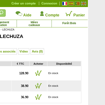
Créer un compte
Connexion
Aide
Compte
Panier
gement
Idées
Forêt Bois
ation
cadeaux
it - LECHUZA
 - LECHUZA
nie à feuilles cordées, Plante des
Bergénie blanche à feuilles cordées Snowtime
3.19 € - 4.92 €
savetiers
2.65 € - 4.92 €
s associés
Video
Avis (0)
€ TTC
Acheter
Disponibilité
128.90
En stock
38.90
En stock
36.90
En stock