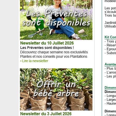
modèles
Les pot
s’écoul
Trois b
Jardini
Utilisab
Kit Com
- Trois
- Réser
- Eprou
- Subst
Avanta
- Plus 
- L’arr
- Les p
Dimens
Dimens
- Longu
- Large
- Haute
Dimens
- Longu