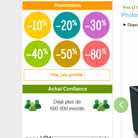
Promotions
Prix (3 
Photos
⯈ Diapo
Achat Confiance