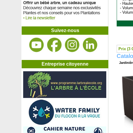
- Haute
- Volum
- Volum
Suivez-nous
Prix (3 
Catalo
Jardiniè
Entreprise citoyenne