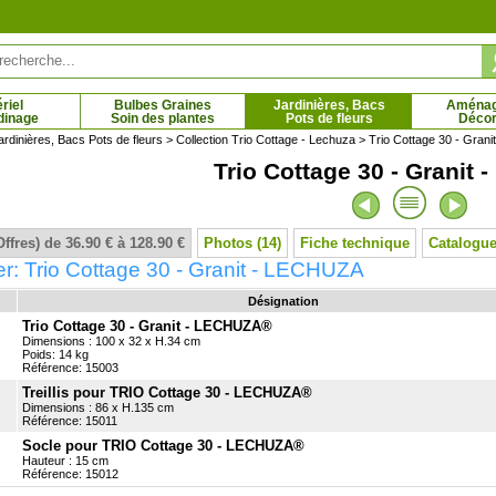
riel
Bulbes Graines
Jardinières, Bacs
Aména
dinage
Soin des plantes
Pots de fleurs
Décor
ardinières, Bacs Pots de fleurs
>
Collection Trio Cottage - Lechuza
> Trio Cottage 30 - Gran
Trio Cottage 30 - Granit
yllostachys nigra
Bambou sacré nain 'Fire Power'
Bergé
5 € - 64.75 €
3.19 € - 10.28 €
Offres) de 36.90 € à 128.90 €
Photos (14)
Fiche technique
Catalogue
r: Trio Cottage 30 - Granit - LECHUZA
Désignation
Trio Cottage 30 - Granit - LECHUZA®
Dimensions : 100 x 32 x H.34 cm
Poids: 14 kg
Référence: 15003
Treillis pour TRIO Cottage 30 - LECHUZA®
Dimensions : 86 x H.135 cm
Référence: 15011
Socle pour TRIO Cottage 30 - LECHUZA®
Hauteur : 15 cm
Référence: 15012