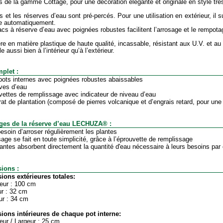
 de la gamme Cottage, pour une décoration élégante et originale en style tre
s et les réserves d’eau sont pré-percés. Pour une utilisation en extérieur, il s
e automatiquement.
acs à réserve d’eau avec poignées robustes facilitent l’arrosage et le rempota
ère en matière plastique de haute qualité, incassable, résistant aux U.V. et au 
le aussi bien à l’intérieur qu’à l’extérieur.
plet :
 pots internes avec poignées robustes abaissables
ves d’eau
vettes de remplissage avec indicateur de niveau d’eau
rat de plantation (composé de pierres volcanique et d’engrais retard, pour une e
ges de la réserve d’eau LECHUZA® :
besoin d’arroser régulièrement les plantes
osage se fait en toute simplicité, grâce à l’éprouvette de remplissage
lantes absorbent directement la quantité d'eau nécessaire à leurs besoins par c
ions :
ions extérieures totales:
eur : 100 cm
ur : 32 cm
ur : 34 cm
ions intérieures de chaque pot interne:
eur / Largeur : 25 cm