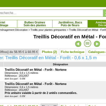
riel
Bulbes Graines
Jardinières, Bacs
Aména
dinage
Soin des plantes
Pots de fleurs
Décor
ménagement Décoration
>
Treillis pour plantes grimpantes
> Treillis Décoratif en Métal - Forê
Treillis Décoratif en Métal - Fo
talpa boule
Cédratier Main de Bouddha
 € - 107.66 €
21.59 € - 96.84 €
Offres) de 58.95 € à 60.95 €
Photos (2)
Fiche technique
Catalogues 
r: Treillis Décoratif en Métal - Forêt - 0,6 x 1,5 m
Désignation
Treillis Décoratif en Métal - Forêt - Nortene
Dimensions: 0,6 x 1,5 mètres
Référence : 2012057
dont éco-part : 0.05€
Treillis Décoratif en Métal - Forêt - Nortene
Dimensions: 0,6 x 1,5 mètres
Référence : 2012057
Prix unitaire valable à partir de 2 unités commandées.
dont éco-part : 0.05€