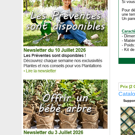
Si vous 
Pour dé
une ter
Un pann
Caracté
- Dimen
- Matiè
- Poids
- Kit d
Prix (2 
Catalo
Suppor