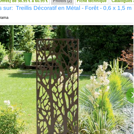
Offres) de 58.95 € à 60.95 €
Photos (2)
Fiche technique
Catalogues 
 sur: Treillis Décoratif en Métal - Forêt - 0,6 x 1,5 m
rama