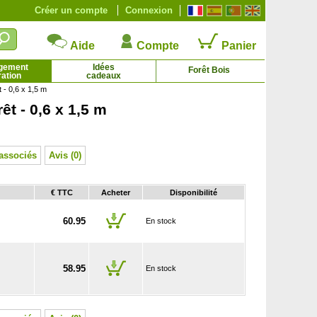
Créer un compte
Connexion
Aide
Compte
Panier
gement
Idées
Forêt Bois
ation
cadeaux
t - 0,6 x 1,5 m
rêt - 0,6 x 1,5 m
Cèdre de l'Atlas
Cèdre du Japon
0.92 € - 175.12 €
1.76 € - 5.95 €
associés
Avis (0)
€ TTC
Acheter
Disponibilité
60.95
En stock
58.95
En stock