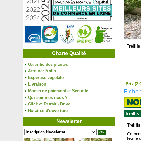
Treilli
Charte Qualité
•
Garantie des plantes
•
Jardiner Malin
•
Expertise végétale
Prix (2 
•
Livraison
Fiche 
•
Modes de paiement et Sécurité
•
Qui sommes-nous ?
•
Click et Retrait - Drive
•
Horaires d'ouverture
Treilli
Newsletter
Treilli
Ce pann
feuille