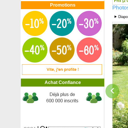
Prix (2 
Promotions
Photos
⯈ Diapo
Achat Confiance