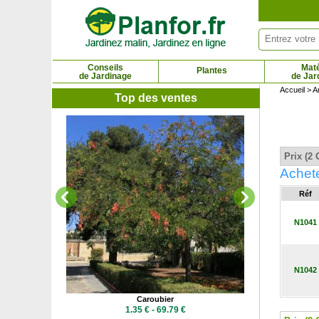
Panneau de gestion des cookies
Conseils
Maté
Plantes
de Jardinage
de Jar
Accueil
>
A
Top des ventes
Ca
86.02
Prix (2 
Achete
Réf
N1041
N1042
s Bleue
Caroubier
 €
1.35 € - 69.79 €