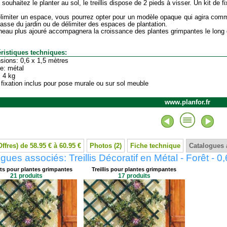
souhaitez le planter au sol, le treillis dispose de 2 pieds à visser. Un kit de f
limiter un espace, vous pourrez opter pour un modèle opaque qui agira com
rasse du jardin ou de délimiter des espaces de plantation.
eau plus ajouré accompagnera la croissance des plantes grimpantes le long d
ristiques techniques:
sions: 0,6 x 1,5 mètres
re: métal
: 4 kg
e fixation inclus pour pose murale ou sur sol meuble
www.planfor.fr
Offres) de 58.95 € à 60.95 €
Photos (2)
Fiche technique
Catalogues 
gues associés: Treillis Décoratif en Métal - Forêt - 0
ts pour plantes grimpantes
Treillis pour plantes grimpantes
21 produits
17 produits