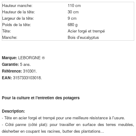
Hauteur manche:
110 cm
Hauteur de la tête:
30 cm
Largeur de la tête:
9 cm
Poids de la tête:
680 g
Tête:
Acier forgé et trempé
Manche:
Bois d'eucalyptus
Marque:
LEBORGNE ®
Garantie:
5 ans.
Référence:
310301.
EAN:
3157333103018.
Pour la culture et l'entretien des potagers
Description:
- Tête en acier forgé et trempé pour une meilleure résistance à l'usure.
- Côté panne (côté plat): pour travailler en surface des terres meubles,
désherber en coupant les racines, butter des plantations...