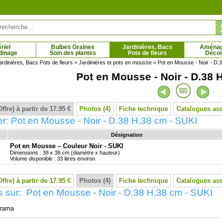
riel
Bulbes Graines
Jardinières, Bacs
Aména
dinage
Soin des plantes
Pots de fleurs
Décor
ardinières, Bacs Pots de fleurs
>
Jardinières et pots en mousse
> Pot en Mousse - Noir - D.
Pot en Mousse - Noir - D.38 
n Napoléon
Pin parasol
 € - 37.33 €
0.81 € - 129.31 €
Offre) à partir de 17.95 €
Photos (4)
Fiche technique
Catalogues as
r: Pot en Mousse - Noir - D.38 H.38 cm - SUKI
Désignation
Pot en Mousse – Couleur Noir - SUKI
Dimensions : 38 x 38 cm (diamètre x hauteur)
Volume disponible : 33 litres environ
Offre) à partir de 17.95 €
Photos (4)
Fiche technique
Catalogues as
 sur: Pot en Mousse - Noir - D.38 H.38 cm - SUKI
rama