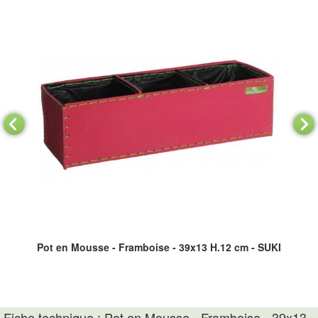
KI
Pot en Mousse - Framboise - 39x13 H.12 cm - SUKI
P
Fiche technique : Pot en Mousse - Framboise - 39x13