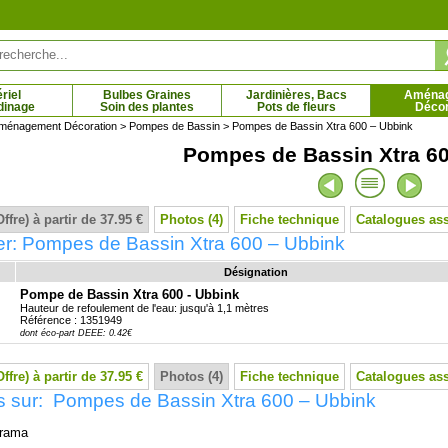
riel
Bulbes Graines
Jardinières, Bacs
Aména
dinage
Soin des plantes
Pots de fleurs
Décor
ménagement Décoration
>
Pompes de Bassin
> Pompes de Bassin Xtra 600 – Ubbink
Pompes de Bassin Xtra 60
gne à fleurs blanches
Gazon d'Espagne à fleurs roses
1 € - 6.44 €
2.21 € - 6.44 €
Offre) à partir de 37.95 €
Photos (4)
Fiche technique
Catalogues as
er: Pompes de Bassin Xtra 600 – Ubbink
Désignation
Pompe de Bassin Xtra 600 - Ubbink
Hauteur de refoulement de l'eau: jusqu'à 1,1 mètres
Référence : 1351949
dont éco-part DEEE: 0.42€
Offre) à partir de 37.95 €
Photos (4)
Fiche technique
Catalogues as
s sur: Pompes de Bassin Xtra 600 – Ubbink
rama