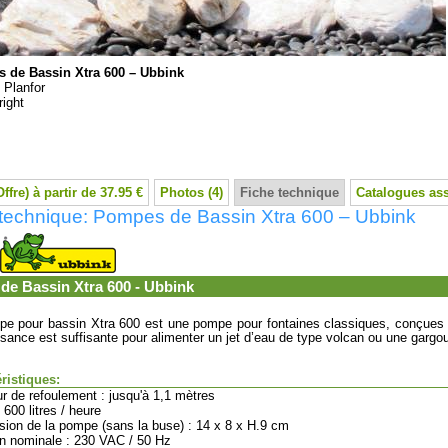
 de Bassin Xtra 600 – Ubbink
:
Planfor
ight
Offre) à partir de 37.95 €
Photos (4)
Fiche technique
Catalogues as
 technique: Pompes de Bassin Xtra 600 – Ubbink
de Bassin Xtra 600 - Ubbink
e pour bassin Xtra 600 est une pompe pour fontaines classiques, conçues pou
sance est suffisante pour alimenter un jet d’eau de type volcan ou une gargouill
ristiques:
ur de refoulement : jusqu'à 1,1 mètres
: 600 litres / heure
sion de la pompe (sans la buse) : 14 x 8 x H.9 cm
on nominale : 230 VAC / 50 Hz