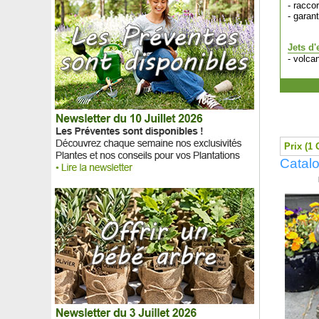
- racco
- garant
Jets d'
- volca
Prix (1 
Catal