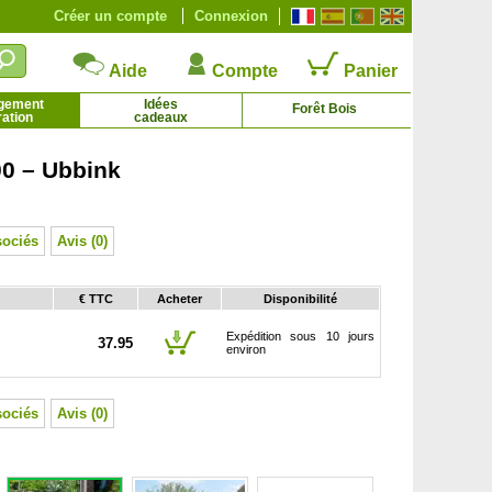
Créer un compte
Connexion
Aide
Compte
Panier
gement
Idées
Forêt Bois
ation
cadeaux
0 – Ubbink
Genévrier cade
Géranium 'Johnson Blue'
2.21 € - 5.36 €
2.29 € - 4.92 €
sociés
Avis (0)
€ TTC
Acheter
Disponibilité
Expédition sous 10 jours
37.95
environ
sociés
Avis (0)