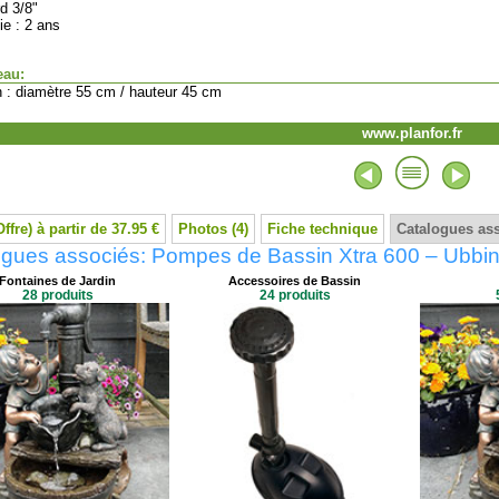
rd 3/8"
ie : 2 ans
eau:
n : diamètre 55 cm / hauteur 45 cm
www.planfor.fr
Offre) à partir de 37.95 €
Photos (4)
Fiche technique
Catalogues as
ogues associés: Pompes de Bassin Xtra 600 – Ubbi
Fontaines de Jardin
Accessoires de Bassin
28 produits
24 produits