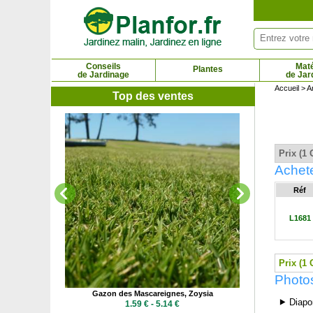
Panneau de gestion des cookies
Conseils
Maté
Plantes
de Jardinage
de Jar
Accueil
>
A
Top des ventes
Gazon d'Espa
2.2
Prix (1 
Achet
Réf
L1681
Prix (1 
Photo
dheimer
Gazon des Mascareignes, Zoysia
⯈ Diapo
 €
1.59 € - 5.14 €