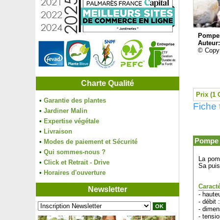
Pompes
Auteur
© Copyr
Charte Qualité
Prix (1 
•
Garantie des plantes
Fiche
•
Jardiner Malin
•
Expertise végétale
•
Livraison
Pompe 
•
Modes de paiement et Sécurité
•
Qui sommes-nous ?
La pomp
•
Click et Retrait - Drive
Sa puis
•
Horaires d'ouverture
Caracté
Newsletter
- haute
- débit 
- dimen
- tensi