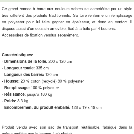
Ce grand hamac à barre aux couleurs sobres se caractérise par un style
très différent des produits traditionnels. Sa toile renferme un remplissage
en polyester pour lui faire gagner en épaisseur, et donc en confort. Il
dispose aussi d’un coussin amovible, fixé à la toile par 4 boutons.
Accessoires de fixation vendus séparément.
Caractéristiques:
-
Dimensions de la toile:
200 x 120 cm
-
Longueur totale:
335 cm
-
Longueur des barres:
120 cm
-
Housse:
20 % coton (recyclé) 80 % polyester
-
Remplissage:
100 % polyester
-
Résistance:
jusqu’à 180 kg
-
Poids:
3,3 kg
-
Encombrement du produit emballé:
128 x 19 x 19 cm
Produit vendu avec son sac de transport réutilisable, fabriqué dans la
même matière que le hamac (voir photo)