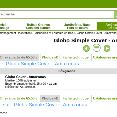
riel
Bulbes Graines
Jardinières, Bacs
Aména
dinage
Soin des plantes
Pots de fleurs
Décor
ménagement Décoration
>
Balancelles et Fauteuils en Bois
> Globo Simple Cover - Amazona
Globo Simple Cover - 
 d'hiver blanche
Bruyère d'hiver rose
 € - 14.61 €
2.69 € - 14.61 €
Offre) à partir de 65.50 €
Photos (4)
Fiche technique
Catalogues as
er: Globo Simple Cover - Amazonas
Désignation
Globo Cover - Amazonas
Matière: 100% polyester
Encombrement emballé: 25 x 20 x 11 cm
Référence: AZ-2030825
Offre) à partir de 65.50 €
Photos (4)
Fiche technique
Catalogues as
s sur: Globo Simple Cover - Amazonas
rama