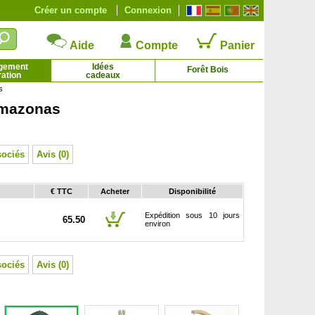
Créer un compte
Connexion
Aide
Compte
Panier
gement
Idées
Forêt Bois
ation
cadeaux
s
Amazonas
Bruyère d'hiver rouge
Buis boule
2.69 € - 14.61 €
16.18 € - 53.56 €
sociés
Avis (0)
€ TTC
Acheter
Disponibilité
Expédition sous 10 jours
65.50
environ
sociés
Avis (0)