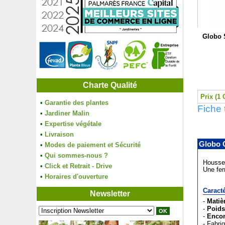
Globo 
Charte Qualité
Prix (1 
•
Garantie des plantes
Fiche
•
Jardiner Malin
•
Expertise végétale
•
Livraison
Globo 
•
Modes de paiement et Sécurité
•
Qui sommes-nous ?
Housse 
•
Click et Retrait - Drive
Une fer
•
Horaires d'ouverture
Caracté
Newsletter
-
Matiè
-
Poids
-
Enco
- Fabri