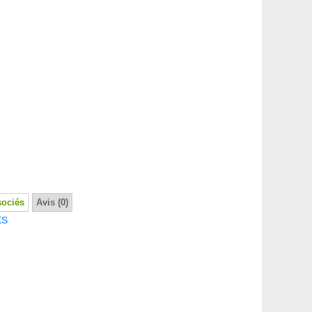
sociés
Avis (0)
ts