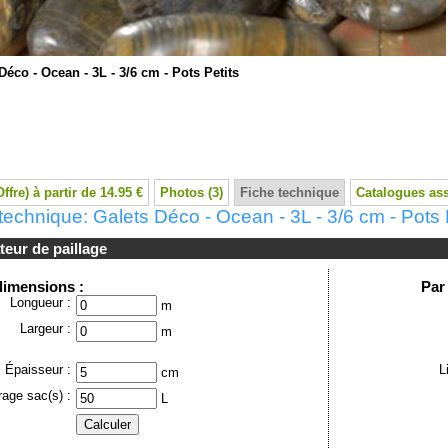
Déco - Ocean - 3L - 3/6 cm - Pots Petits
Offre) à partir de 14.95 €
Photos (3)
Fiche technique
Catalogues as
technique: Galets Déco - Ocean - 3L - 3/6 cm - Pots 
teur de paillage
dimensions :
Par
Longueur :
m
Largeur :
m
Épaisseur :
L
cm
trage sac(s) :
L