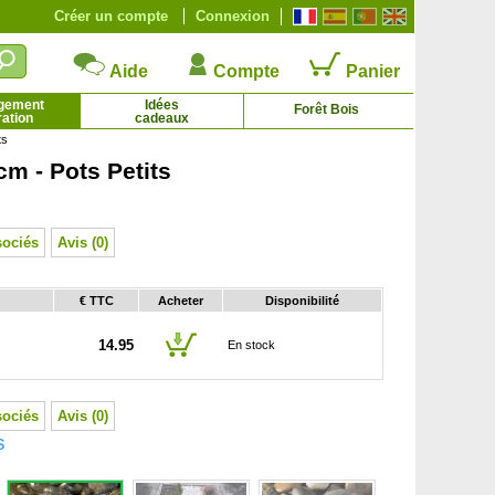
Créer un compte
Connexion
Aide
Compte
Panier
gement
Idées
Forêt Bois
ation
cadeaux
ts
cm - Pots Petits
Magnolia x soulangeana
Mandarinier
4.27 € - 88.19 €
25.92 € - 72.31 €
sociés
Avis (0)
€ TTC
Acheter
Disponibilité
14.95
En stock
sociés
Avis (0)
s