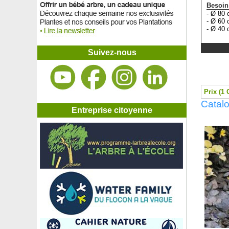
Besoin
- Ø 80 
- Ø 60 
- Ø 40 
Suivez-nous
Prix (1 
Catalo
Entreprise citoyenne