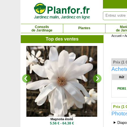
Panneau de gestion des cookies
Conseils
Maté
Plantes
de Jardinage
de Jar
Accueil
>
A
Top des ventes
Magn
10.7
Prix (1 
Achete
Réf
P8381
Prix (1 
Photos
uge
Magnolia étoilé
⯈ Diapo
 €
5.56 € - 64.38 €