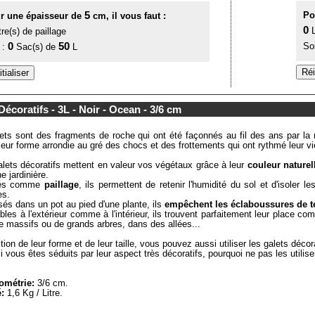
5
Po
r une épaisseur de
cm, il vous faut :
0
L
tre(s) de paillage
0
50
So
 :
Sac(s) de
L
Décoratifs - 3L - Noir - Ocean - 3/6 cm
ets sont des fragments de roche qui ont été façonnés au fil des ans par la n
leur forme arrondie au gré des chocs et des frottements qui ont rythmé leur vi
alets décoratifs mettent en valeur vos végétaux grâce à leur
couleur naturel
e jardinière.
isés comme
paillage
, ils permettent de retenir l'humidité du sol et d'isoler
es.
sés dans un pot au pied d'une plante, ils
empêchent les éclaboussures de t
sables à l'extérieur comme à l'intérieur, ils trouvent parfaitement leur place c
e massifs ou de grands arbres, dans des allées...
tion de leur forme et de leur taille, vous pouvez aussi utiliser les galets déco
si vous êtes séduits par leur aspect très décoratifs, pourquoi ne pas les utilis
ométrie:
3/6 cm.
:
1,6 Kg / Litre.