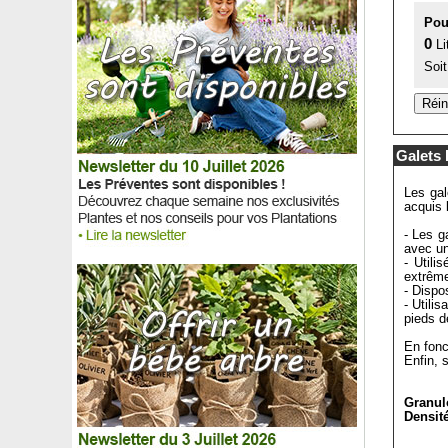
Pou
0
Li
Soit
Galets 
Les gal
acquis 
- Les g
avec un
- Util
extrêm
- Dispo
- Utili
pieds d
En fonc
Enfin, 
Granul
Densité