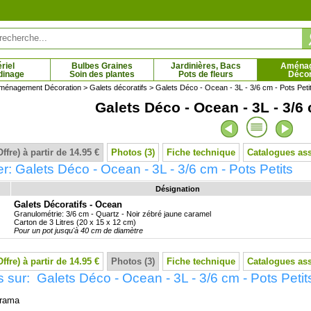
riel
Bulbes Graines
Jardinières, Bacs
Aména
dinage
Soin des plantes
Pots de fleurs
Décor
ménagement Décoration
>
Galets décoratifs
> Galets Déco - Ocean - 3L - 3/6 cm - Pots Peti
Galets Déco - Ocean - 3L - 3/6 
olia 'Génie'
Magnolia liliflora Nigra
7 € - 19.95 €
5.36 € - 91.43 €
Offre) à partir de 14.95 €
Photos (3)
Fiche technique
Catalogues as
r: Galets Déco - Ocean - 3L - 3/6 cm - Pots Petits
Désignation
Galets Décoratifs - Ocean
Granulométrie: 3/6 cm - Quartz - Noir zébré jaune caramel
Carton de 3 Litres (20 x 15 x 12 cm)
Pour un pot jusqu'à 40 cm de diamètre
Offre) à partir de 14.95 €
Photos (3)
Fiche technique
Catalogues as
 sur: Galets Déco - Ocean - 3L - 3/6 cm - Pots Petit
rama