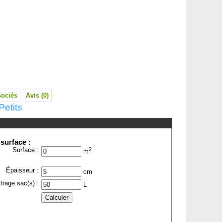
sociés
Avis (0)
Petits
 surface :
Surface :
2
m
Épaisseur :
cm
itrage sac(s) :
L