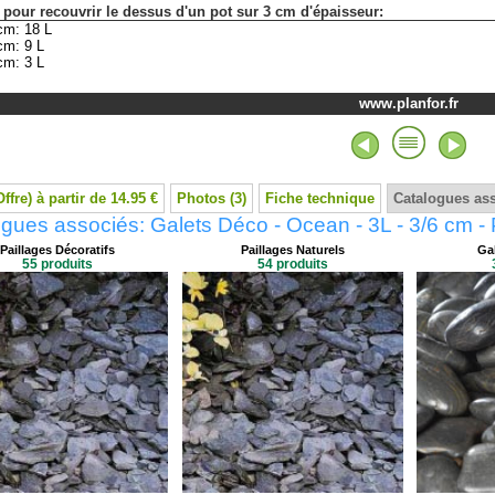
 pour recouvrir le dessus d'un pot sur 3 cm d'épaisseur:
cm: 18 L
cm: 9 L
cm: 3 L
www.planfor.fr
Offre) à partir de 14.95 €
Photos (3)
Fiche technique
Catalogues as
gues associés: Galets Déco - Ocean - 3L - 3/6 cm - 
Paillages Décoratifs
Paillages Naturels
Gal
55 produits
54 produits