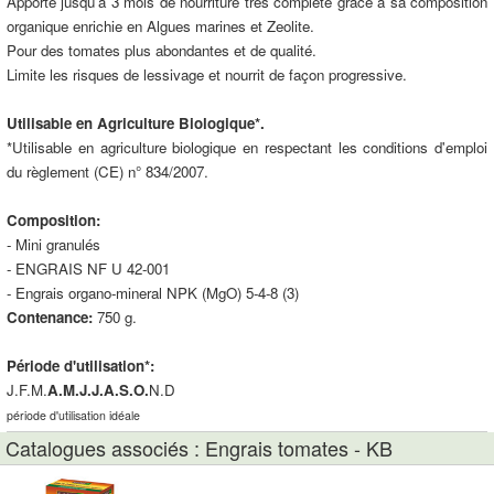
Apporte jusqu’à 3 mois de nourriture très complète grâce a sa composition
organique enrichie en Algues marines et Zeolite.
Pour des tomates plus abondantes et de qualité.
Limite les risques de lessivage et nourrit de façon progressive.
Utilisable en Agriculture Biologique*.
*Utilisable en agriculture biologique en respectant les conditions d'emploi
du règlement (CE) n° 834/2007.
Composition:
- Mini granulés
- ENGRAIS NF U 42-001
- Engrais organo-mineral NPK (MgO) 5-4-8 (3)
Contenance:
750 g.
Période d'utilisation*:
J.F.M.
A.M.J.J.A.S.O.
N.D
période d'utilisation idéale
Catalogues associés : Engrais tomates - KB