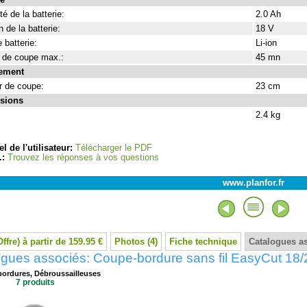
é de la batterie:
2.0 Ah
 de la batterie:
18 V
 batterie:
Li-ion
de coupe max.:
45 mn
ement
r de coupe:
23 cm
sions
2.4 kg
l de l'utilisateur:
Télécharger le PDF
.:
Trouvez les réponses à vos questions
www.planfor.fr
Offre) à partir de 159.95 €
Photos (4)
Fiche technique
Catalogues a
gues associés: Coupe-bordure sans fil EasyCut 18/
ordures, Débroussailleuses
7 produits