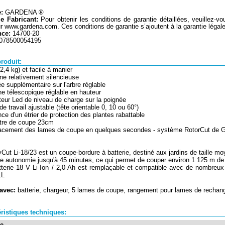
:
GARDENA ®
ie Fabricant:
Pour obtenir les conditions de garantie détaillées, veuillez-vou
ur www.gardena.com. Ces conditions de garantie s’ajoutent à la garantie légale
nce:
14700-20
078500054195
roduit:
(2,4 kg) et facile à manier
ne relativement silencieuse
ée supplémentaire sur l'arbre réglable
e télescopique réglable en hauteur
ateur Led de niveau de charge sur la poignée
de travail ajustable (tête orientable 0, 10 ou 60°)
nce d'un étrier de protection des plantes rabattable
ètre de coupe 23cm
lacement des lames de coupe en quelques secondes - système RotorCut de 
yCut Li-18/23 est un coupe-bordure à batterie, destiné aux jardins de taille m
une autonomie jusqu'à 45 minutes, ce qui permet de couper environ 1 125 m de
tterie 18 V Li-Ion / 2,0 Ah est remplaçable et compatible avec de nombre
LL
 avec:
batterie, chargeur, 5 lames de coupe, rangement pour lames de rechan
ristiques techniques:
ie