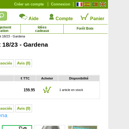
Créer un compte
Connexion
Aide
Compte
Panier
gement
Idées
Forêt Bois
ation
cadeaux
t 18/23 - Gardena
 18/23 - Gardena
Albizia julibrissin 'Ombrella'
Amélanchier canadensis
9.69 € - 96.84 €
1.45 € - 10.28 €
ssociés
Avis (0)
€ TTC
Acheter
Disponibilité
159.95
1 article en stock
ssociés
Avis (0)
ena