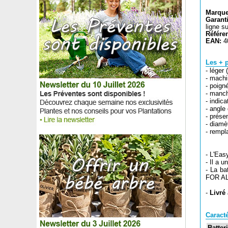
Marque
Garant
ligne s
Référe
EAN:
4
Les + p
- léger 
- machi
- poign
- manch
- indic
- angle 
- prése
- diam
- remp
- L'Eas
- Il a 
- La ba
FOR A
-
Livré
Caracté
Batter