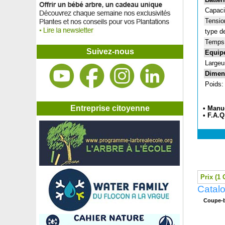
Capacit
Tension
type de
Temps 
Suivez-nous
Equip
Largeu
Dimen
Poids:
Entreprise citoyenne
• Manue
• F.A.Q
Prix (1 
Catalo
Coupe-b