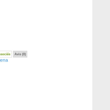
ssociés
Avis (0)
dena