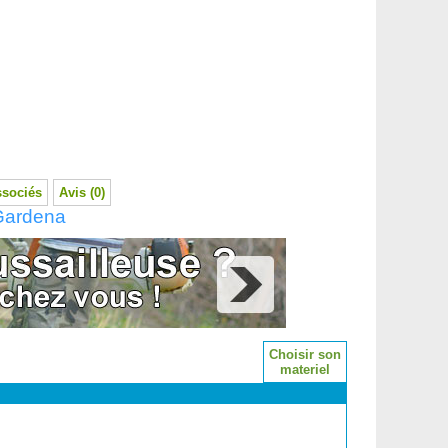
ssociés
Avis (0)
 Gardena
Choisir son
materiel