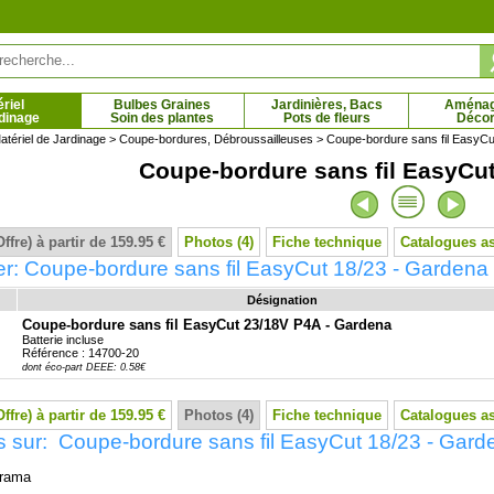
riel
Bulbes Graines
Jardinières, Bacs
Aména
dinage
Soin des plantes
Pots de fleurs
Décor
atériel de Jardinage
>
Coupe-bordures, Débroussailleuses
> Coupe-bordure sans fil EasyCu
Coupe-bordure sans fil EasyCut
anthe bleue
Agastache bleue, Anis hysope
5 € - 8.61 €
2.59 € - 5.13 €
Offre) à partir de 159.95 €
Photos (4)
Fiche technique
Catalogues a
r: Coupe-bordure sans fil EasyCut 18/23 - Gardena
Désignation
Coupe-bordure sans fil EasyCut 23/18V P4A - Gardena
Batterie incluse
Référence : 14700-20
dont éco-part DEEE: 0.58€
Offre) à partir de 159.95 €
Photos (4)
Fiche technique
Catalogues a
 sur: Coupe-bordure sans fil EasyCut 18/23 - Gard
rama