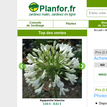
Panneau de gestion des cookies
Conseils
Maté
Plantes
de Jardinage
de Jar
Accueil
>
M
Top des ventes
Agap
2.6
Prix (1 
Achete
Réf
M0532
Prix (1 
Photos
-sol
Agapanthe blanche
⯈ Diapo
 €
3.04 € - 8.61 €