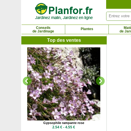
Panneau de gestion des cookies
Conseils
Maté
Plantes
de Jardinage
de Jar
Top des ventes
Heuchère
5.3
arbarie
Gypsophile rampante rose
 €
2.54 € - 4.55 €