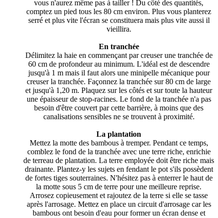
vous n'aurez même pas à tailler ! Du côté des quantités,
comptez un pied tous les 80 cm environ. Plus vous planterez
serré et plus vite l'écran se constituera mais plus vite aussi il
vieillira.
En tranchée
Délimitez la haie en commençant par creuser une tranchée de
60 cm de profondeur au minimum. L'idéal est de descendre
jusqu'à 1 m mais il faut alors une minipelle mécanique pour
creuser la tranchée. Façonnez la tranchée sur 80 cm de large
et jusqu'à 1,20 m. Plaquez sur les côtés et sur toute la hauteur
une épaisseur de stop-racines. Le fond de la tranchée n'a pas
besoin d'être couvert par cette barrière, à moins que des
canalisations sensibles ne se trouvent à proximité.
La plantation
Mettez la motte des bambous à tremper. Pendant ce temps,
comblez le fond de la tranchée avec une terre riche, enrichie
de terreau de plantation. La terre employée doit être riche mais
drainante. Plantez-y les sujets en fendant le pot s'ils possèdent
de fortes tiges souterraines. N'hésitez pas à enterrer le haut de
la motte sous 5 cm de terre pour une meilleure reprise.
Arrosez copieusement et rajoutez de la terre si elle se tasse
après l'arrosage. Mettez en place un circuit d'arrosage car les
bambous ont besoin d'eau pour former un écran dense et