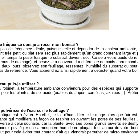
e fréquence dois-je arroser mon bonsaï ?
a pas de fréquence idéale, puisque celle-ci dépendra de la chaleur ambiante, 
nt très petit ou plat sera sec plus rapidement qu'un grand contenant large et
ier temps le peser lorsque le substrat devient sec. Ce sera votre poids de r
 trous de drainage), et pesez-le à nouveau. La différence de poids correspon
s deux jours, observez son feuillage, ressentez l'humidité du substrat du bout
ds de référence. Vous apprendrez ainsi rapidement à détecter quand votre bon
eau puis-je utiliser ?
u robinet, à température ambiante conviendra pour des espèces qui supportent
e pour les plantes de sol acide (érables du Japon, camélias, azalées...). Préfé
.
 pulvériser de l'eau sur le feuillage ?
ratique est à éviter. En effet, le fait d'humidifier le feuillage alors que l'ai
lante qui modifiera sa façon de respirer en ouvrant les pores de ses feuilles
inverse à celui souhaité, car la plante, avec ses pores grands ouverts se déshyd
 mieux privilégier une atmosphère humide en plaçant tout autour de votre bons
faut pour cela éviter tout courant d'air qui viendrait perturber ce micro environ