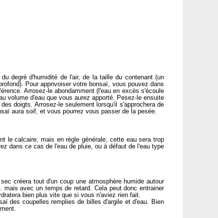
du degré d'humidité de l'air, de la taille du contenant (un
 profond). Pour apprivoiser votre bonsaï, vous pouvez dans
éférence. Arrosez-le abondamment (l'eau en excès s'écoule
d au volume d'eau que vous aurez apporté. Pesez-le ensuite
 des doigts. Arrosez-le seulement lorsqu'il s'approchera de
saï aura soif, et vous pourrez vous passer de la pesée.
 le calcaire, mais en règle générale, cette eau sera trop
rez dans ce cas de l'eau de pluie, ou à défaut de l'eau type
r est sec créera tout d'un coup une atmosphère humide autour
... mais avec un temps de retard. Cela peut donc entrainer
ratera bien plus vite que si vous n'aviez rien fait.
aï des coupelles remplies de billes d'argile et d'eau. Bien
nement.