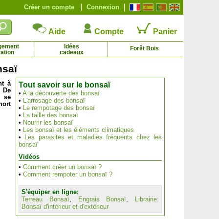
Créer un compte
Connexion
Aide
Compte
Panier
gement
Idées
Forêt Bois
ation
cadeaux
nsaï
nt à
Tout savoir sur le bonsaï
. De
Vigne goût fraise - blanc
Violette odorante 'Parme de Toulouse'
•
A la découverte des bonsaï
s se
7.95 € - 28.67 €
2.11 € - 4.92 €
•
L'arrosage des bonsaï
mort
•
Le rempotage des bonsaï
•
La taille des bonsaï
•
Nourrir les bonsaï
•
Les bonsaï et les éléments climatiques
•
Les parasites et maladies fréquents chez les
bonsaï
Vidéos
•
Comment créer un bonsaï ?
•
Comment rempoter un bonsaï ?
S'équiper en ligne:
Terreau Bonsaï
,
Engrais Bonsaï
,
Librairie:
Bonsaï d'intérieur et d'extérieur