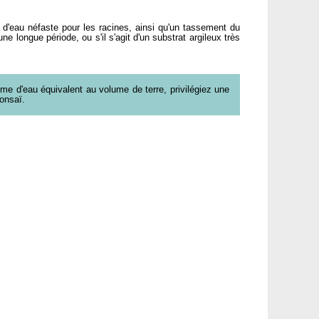
 d'eau néfaste pour les racines, ainsi qu'un tassement du
e longue période, ou s'il s'agit d'un substrat argileux très
me d'eau équivalent au volume de terre, privilégiez une
onsaï.