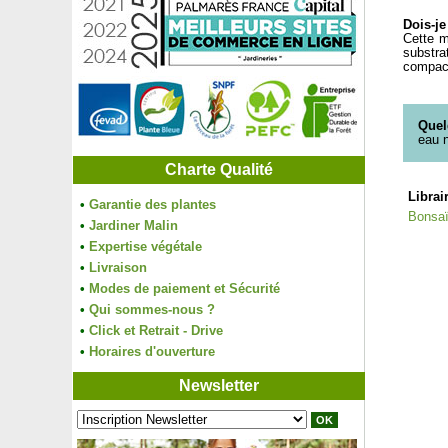
Dois-j
Cette m
substra
compact
Quel
eau n
Charte Qualité
Librai
•
Garantie des plantes
Bonsaï 
•
Jardiner Malin
•
Expertise végétale
•
Livraison
•
Modes de paiement et Sécurité
•
Qui sommes-nous ?
•
Click et Retrait - Drive
•
Horaires d'ouverture
Newsletter