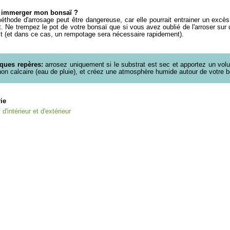
e immerger mon bonsaï ?
éthode d'arrosage peut être dangereuse, car elle pourrait entrainer un excès
t. Ne trempez le pot de votre bonsaï que si vous avez oublié de l'arroser sur un
 (et dans ce cas, un rempotage sera nécessaire rapidement).
ques repères:
arrosez uniquement si le substrat est sec et apportez un volu
on calcaire (eau de pluie), et créez une atmosphère humide autour de votre b
rie
d'intérieur et d'extérieur