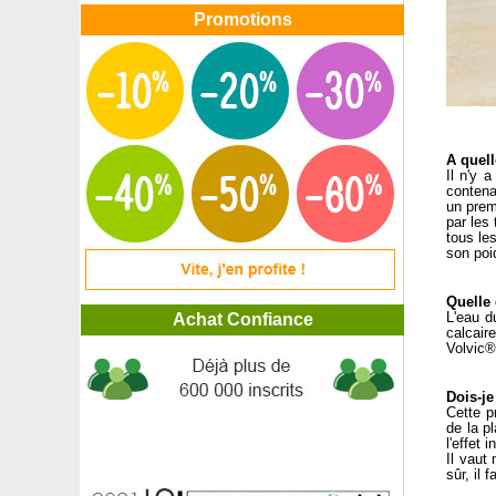
Promotions
A quell
Il n'y 
contena
un prem
par les
tous le
son poi
Quelle 
Achat Confiance
L'eau d
calcair
Volvic®
Dois-je
Cette p
de la p
l'effet 
Il vaut
sûr, il 