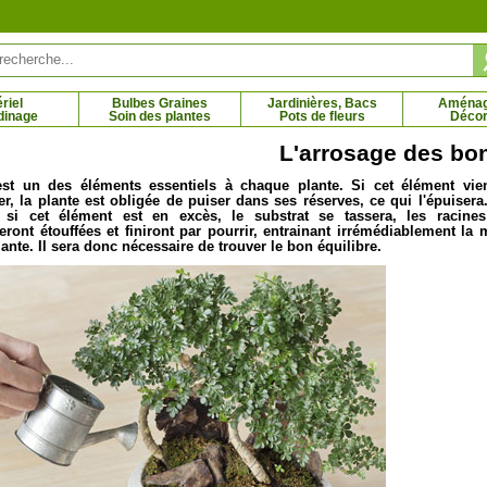
riel
Bulbes Graines
Jardinières, Bacs
Aména
dinage
Soin des plantes
Pots de fleurs
Décor
L'arrosage des bo
est un des éléments essentiels à chaque plante. Si cet élément vie
, la plante est obligée de puiser dans ses réserves, ce qui l'épuisera
able Chasselas rosé
Vigne de table noir sans pépins
si cet élément est en excès, le substrat se tassera, les racine
 € - 23.27 €
9.69 € - 26.51 €
eront étouffées et finiront par pourrir, entrainant irrémédiablement la 
lante. Il sera donc nécessaire de trouver le bon équilibre.